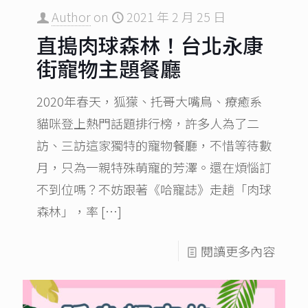
Author
on
2021 年 2 月 25 日
直搗肉球森林！台北永康
街寵物主題餐廳
2020年春天，狐獴、托哥大嘴鳥、療癒系
貓咪登上熱門話題排行榜，許多人為了二
訪、三訪這家獨特的寵物餐廳，不惜等待數
月，只為一親特殊萌寵的芳澤。還在煩惱訂
不到位嗎？不妨跟著《哈寵誌》走趟「肉球
森林」，率
[…]
閱讀更多內容