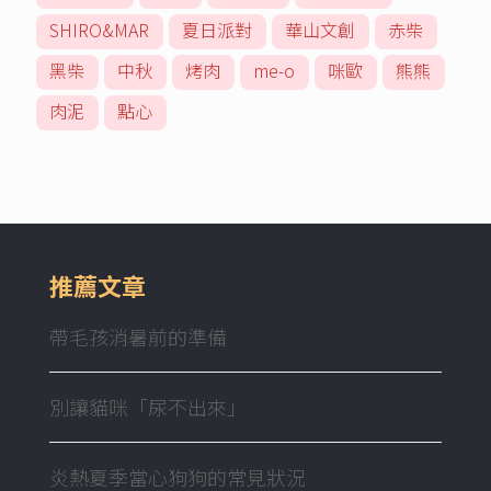
SHIRO&MAR
夏日派對
華山文創
赤柴
黑柴
中秋
烤肉
me-o
咪歐
熊熊
肉泥
點心
推薦文章
帶毛孩消暑前的準備
別讓貓咪「尿不出來」
炎熱夏季當心狗狗的常見狀況