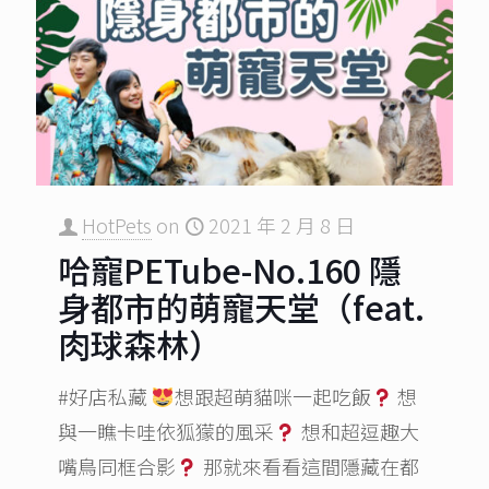
HotPets
on
2021 年 2 月 8 日
哈寵PETube-No.160 隱
身都市的萌寵天堂（feat.
肉球森林）
#好店私藏
想跟超萌貓咪一起吃飯
想
與一瞧卡哇依狐獴的風采
想和超逗趣大
嘴鳥同框合影
那就來看看這間隱藏在都