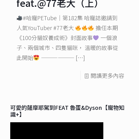
feat.@77老大（上）
#哈寵PETube​｜第182集 哈寵誌邀請到
人氣YouTuber #77老大
擔任本期
《100分貓奴養成術》封面故事
一個浪
子、兩個城市、四隻貓咪， 溫暖的故事從
此開始
——————
[…]
閱讀更多內容
可愛的薩摩耶駕到FEAT 魯蛋&Dyson【寵物知
識+】