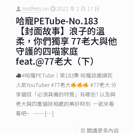
HotPets
on
2022 年 2 月 17 日
哈寵PETube-No.183
【封面故事】浪子的溫
柔，你們獨享 77老大與他
守護的四喵家庭
feat.@77老大（下）
#哈寵PETube​｜第183集 哈寵誌邀請到
人氣YouTuber #77老大
#77老大 分
享貓奴「必須具備的特質」有哪些? 以及與
老大與四隻貓咪相處的美好時刻 一起來看
看吧~ ——
[…]
閱讀更多內容