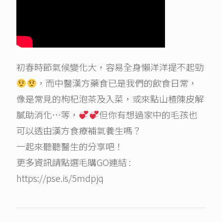
初春時節氣候變化大，容易全身懶洋洋提不起勁
，而中醫漢方藥食已是我們的飲食日常，
像是常見的枸杞泡茶及入菜，或來點山楂陳皮解
膩助消化…等，
但你有想過家中的毛孩也
可以透由漢方食療補氣養生嗎？
一起來聽聽醫生的分享吧！
更多資訊請點選毛購GO連結 :
https://pse.is/5mdpjq