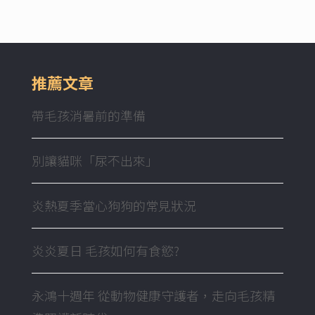
推薦文章
帶毛孩消暑前的準備
別讓貓咪「尿不出來」
炎熱夏季當心狗狗的常見狀況
炎炎夏日 毛孩如何有食慾?
永鴻十週年 從動物健康守護者，走向毛孩精