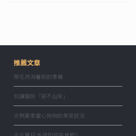
推薦文章
帶毛孩消暑前的準備
別讓貓咪「尿不出來」
炎熱夏季當心狗狗的常見狀況
炎炎夏日 毛孩如何有食慾?