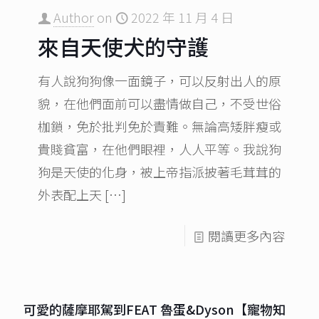
Author
on
2022 年 11 月 4 日
來自天使犬的守護
有人說狗狗像一面鏡子，可以反射出人的原
貌，在他們面前可以盡情做自己，不受世俗
枷鎖，免於批判免於責難。無論高矮胖瘦或
貴賤貧富，在他們眼裡，人人平等。我說狗
狗是天使的化身，被上帝指派披著毛茸茸的
外表配上天
[…]
閱讀更多內容
可愛的薩摩耶駕到FEAT 魯蛋&Dyson【寵物知