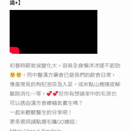
識+】
初春時節氣候變化大，容易全身懶洋洋提不起勁
，而中醫漢方藥食已是我們的飲食日常，
像是常見的枸杞泡茶及入菜，或來點山楂陳皮解
膩助消化…等，
但你有想過家中的毛孩也
可以透由漢方食療補氣養生嗎？
一起來聽聽醫生的分享吧！
更多資訊請點選毛購GO連結 :
https://pse.is/5mdpjq