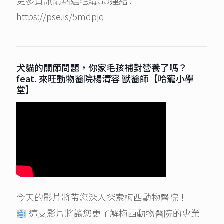
更多資訊請點選毛購GO連結 :
https://pse.is/5mdpjq
犬貓的關節問題，你家毛孩補對營養了嗎？
feat. 來旺動物醫院楊清容 獸醫師【哈寵小學
堂】
今天的影片將帶您深入探索梅西動物醫院！
這支影片將讓您更了解梅西動物醫院的專業