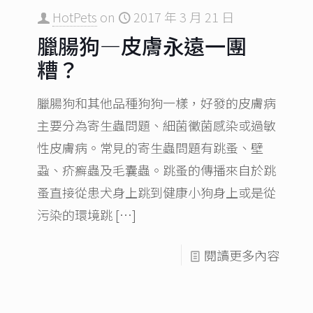
HotPets
on
2017 年 3 月 21 日
臘腸狗—皮膚永遠一團
糟？
臘腸狗和其他品種狗狗一樣，好發的皮膚病
主要分為寄生蟲問題、細菌黴菌感染或過敏
性皮膚病。常見的寄生蟲問題有跳蚤、壁
蝨、疥癬蟲及毛囊蟲。跳蚤的傳播來自於跳
蚤直接從患犬身上跳到健康小狗身上或是從
污染的環境跳
[…]
閱讀更多內容