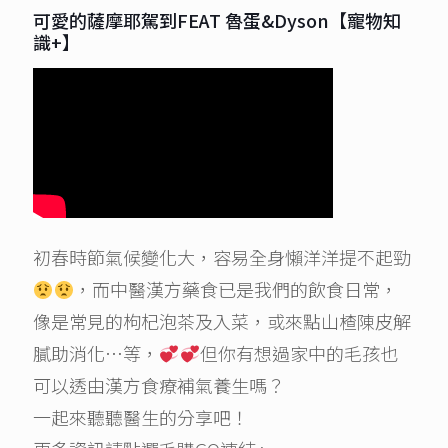
可愛的薩摩耶駕到FEAT 魯蛋&Dyson【寵物知
識+】
初春時節氣候變化大，容易全身懶洋洋提不起勁
，而中醫漢方藥食已是我們的飲食日常，
像是常見的枸杞泡茶及入菜，或來點山楂陳皮解
膩助消化…等，
但你有想過家中的毛孩也
可以透由漢方食療補氣養生嗎？
一起來聽聽醫生的分享吧！