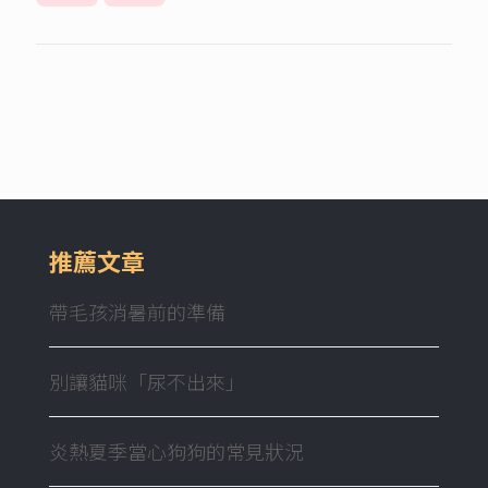
推薦文章
帶毛孩消暑前的準備
別讓貓咪「尿不出來」
炎熱夏季當心狗狗的常見狀況