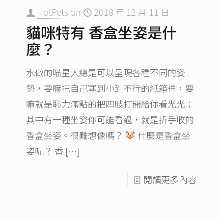
HotPets
on
2018 年 12 月 11 日
貓咪特有 香盒坐姿是什
麼？
水做的喵星人總是可以呈現各種不同的姿
勢，要嘛把自己塞到小到不行的紙箱裡，要
嘛就是恥力滿點的把四肢打開給你看光光；
其中有一種坐姿你可能看過，就是折手收的
香盒坐姿。很難想像嗎？
什麼是香盒坐
姿呢？ 香
[…]
閱讀更多內容