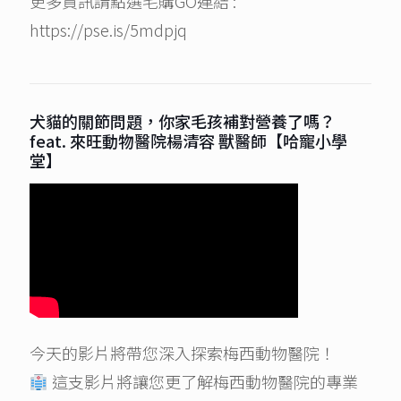
更多資訊請點選毛購GO連結 :
https://pse.is/5mdpjq
犬貓的關節問題，你家毛孩補對營養了嗎？
feat. 來旺動物醫院楊清容 獸醫師【哈寵小學
堂】
今天的影片將帶您深入探索梅西動物醫院！
這支影片將讓您更了解梅西動物醫院的專業