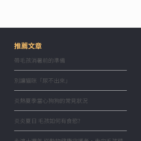
推薦文章
帶毛孩消暑前的準備
別讓貓咪「尿不出來」
炎熱夏季當心狗狗的常見狀況
炎炎夏日 毛孩如何有食慾?
永鴻十週年 從動物健康守護者，走向毛孩精