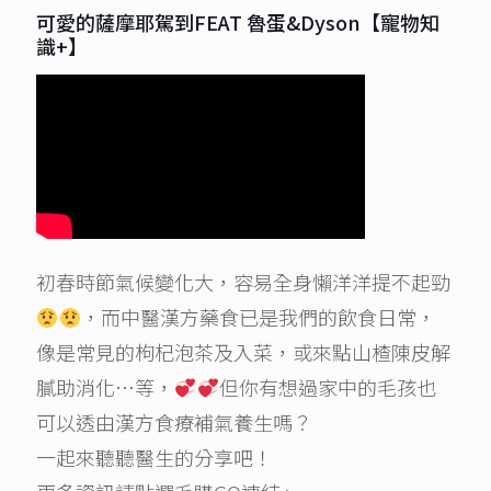
可愛的薩摩耶駕到FEAT 魯蛋&Dyson【寵物知
識+】
初春時節氣候變化大，容易全身懶洋洋提不起勁
，而中醫漢方藥食已是我們的飲食日常，
像是常見的枸杞泡茶及入菜，或來點山楂陳皮解
膩助消化…等，
但你有想過家中的毛孩也
可以透由漢方食療補氣養生嗎？
一起來聽聽醫生的分享吧！