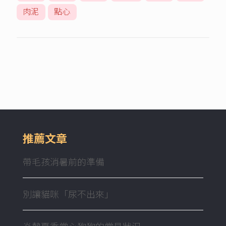
肉泥
點心
推薦文章
帶毛孩消暑前的準備
別讓貓咪「尿不出來」
炎熱夏季當心狗狗的常見狀況