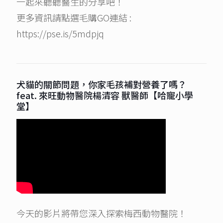
一起來聽聽醫生的分享吧！
更多資訊請點選毛購GO連結 :
https://pse.is/5mdpjq
犬貓的關節問題，你家毛孩補對營養了嗎？
feat. 來旺動物醫院楊清容 獸醫師【哈寵小學
堂】
今天的影片將帶您深入探索梅西動物醫院！