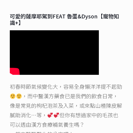
可愛的薩摩耶駕到FEAT 魯蛋&Dyson【寵物知
識+】
初春時節氣候變化大，容易全身懶洋洋提不起勁
，而中醫漢方藥食已是我們的飲食日常，
像是常見的枸杞泡茶及入菜，或來點山楂陳皮解
膩助消化…等，
但你有想過家中的毛孩也
可以透由漢方食療補氣養生嗎？