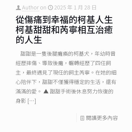
Author
on
2025 年 1 月 28 日
從傷痛到幸福的柯基人生
柯基甜甜和芮寧相互治癒
的人生
甜甜是一隻後腿癱瘓的柯基犬，年幼時曾
經歷摔傷、導致後癱，輾轉經歷了四任飼
主，最終遇見了現任的飼主芮寧。在她的細
心陪伴下，甜甜不僅獲得穩定的生活，還有
滿滿的愛。 ▲ 甜甜手術後休息努力恢復的
身影
[…]
閱讀更多內容