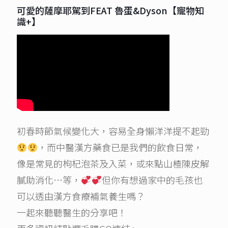
可愛的薩摩耶駕到FEAT 魯蛋&Dyson【寵物知
識+】
初春時節氣候變化大，容易全身懶洋洋提不起勁
，而中醫漢方藥食已是我們的飲食日常，
像是常見的枸杞泡茶及入菜，或來點山楂陳皮解
膩助消化…等，
但你有想過家中的毛孩也
可以透由漢方食療補氣養生嗎？
一起來聽聽醫生的分享吧！