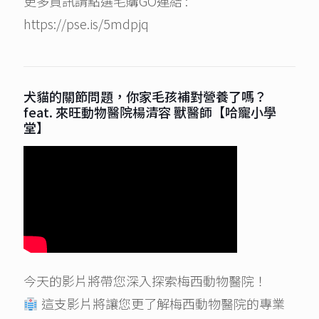
更多資訊請點選毛購GO連結 :
https://pse.is/5mdpjq
犬貓的關節問題，你家毛孩補對營養了嗎？
feat. 來旺動物醫院楊清容 獸醫師【哈寵小學
堂】
今天的影片將帶您深入探索梅西動物醫院！
這支影片將讓您更了解梅西動物醫院的專業