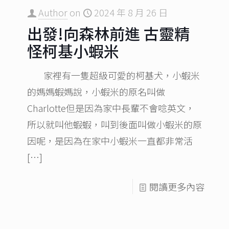
Author
on
2024 年 8 月 26 日
出發!向森林前進 古靈精
怪柯基小蝦米
家裡有一隻超級可愛的柯基犬，小蝦米
的媽媽蝦媽說，小蝦米的原名叫做
Charlotte但是因為家中長輩不會唸英文，
所以就叫他蝦蝦，叫到後面叫做小蝦米的原
因呢，是因為在家中小蝦米一直都非常活
[…]
閱讀更多內容