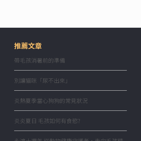
推薦文章
帶毛孩消暑前的準備
別讓貓咪「尿不出來」
炎熱夏季當心狗狗的常見狀況
炎炎夏日 毛孩如何有食慾?
永鴻十週年 從動物健康守護者，走向毛孩精