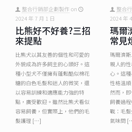
整合行銷部企劃製作
on
整合
2024 年 7 月 1 日
2024 年 
比熊好不好養?三招
瑪爾
來提點
常見
比熊犬以其友善的個性和可愛的
瑪爾濟斯
外貌成為許多飼主的心頭好。這
親人的性
種小型犬不僅擁有蓬鬆酷似棉花
心。這種
糖的白色毛髮和迷人的微笑，還
性格溫順
以容易訓練和適應能力強的特
然而，即
點，廣受歡迎。雖然比熊犬看似
飼養過程
容易飼養，但實際上，他們的毛
戰：毛髮
髮護理
[…]
氣味問
[