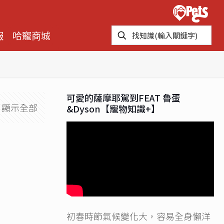
報
哈寵商城
可愛的薩摩耶駕到FEAT 魯蛋
顯示全部
&Dyson【寵物知識+】
初春時節氣候變化大，容易全身懶洋