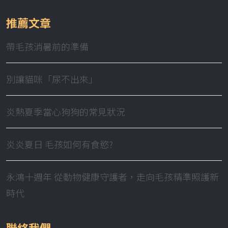
推薦文章
帶毛孩消暑前的準備
別讓貓咪「尿不出來」
炎熱夏季當心狗狗的常見狀況
炎炎夏日 毛孩如何有食慾?
永鴻十週年 從動物健康守護者，走向毛孩精準照護新
時代
聯絡我們