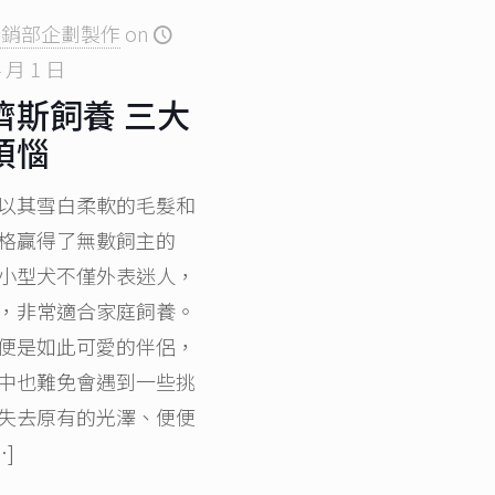
行銷部企劃製作
on
4 月 1 日
濟斯飼養 三大
煩惱
以其雪白柔軟的毛髮和
格贏得了無數飼主的
小型犬不僅外表迷人，
，非常適合家庭飼養。
便是如此可愛的伴侶，
中也難免會遇到一些挑
失去原有的光澤、便便
…]