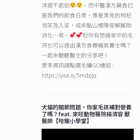
洋提不起勁
，而中醫漢方藥食已
是我們的飲食日常，像是常見的枸杞
泡茶及入菜，或來點山楂陳皮解膩助
消化…等，
但你有想過家中的毛
孩也可以透由漢方食療補氣養生嗎？
一起來聽聽醫生的分享吧！
更多資訊請點選毛購GO連結 :
https://pse.is/5mdpjq
犬貓的關節問題，你家毛孩補對營養
了嗎？feat. 來旺動物醫院楊清容 獸
醫師【哈寵小學堂】