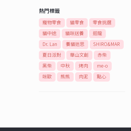
熱門標籤
寵物零食
貓零食
零食挑選
貓中途
貓咪送養
迴龍
Dr. Lan
養貓迷思
SHIRO&MAR
夏日派對
華山文創
赤柴
黑柴
中秋
烤肉
me-o
咪歐
熊熊
肉泥
點心