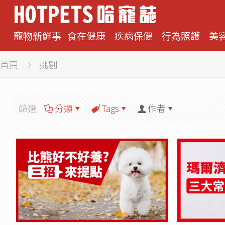
寵物新鮮事
食在健康
疾病保健
行為照護
美
首頁
挑剔
篩選
分類
Tags
作者