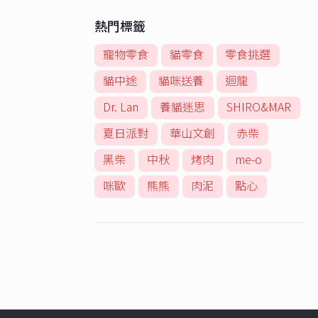
熱門標籤
寵物零食
貓零食
零食挑選
貓中途
貓咪送養
迴龍
Dr. Lan
養貓迷思
SHIRO&MAR
夏日派對
華山文創
赤柴
黑柴
中秋
烤肉
me-o
咪歐
熊熊
肉泥
點心