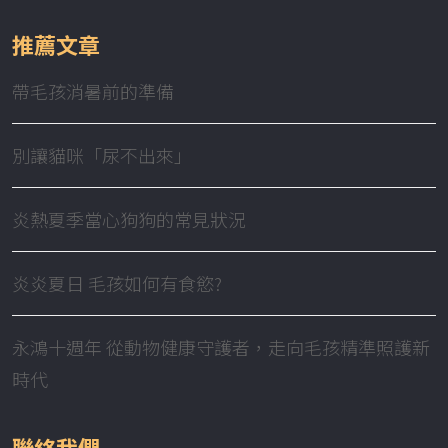
推薦文章
帶毛孩消暑前的準備
別讓貓咪「尿不出來」
炎熱夏季當心狗狗的常見狀況
炎炎夏日 毛孩如何有食慾?
永鴻十週年 從動物健康守護者，走向毛孩精準照護新
時代
聯絡我們