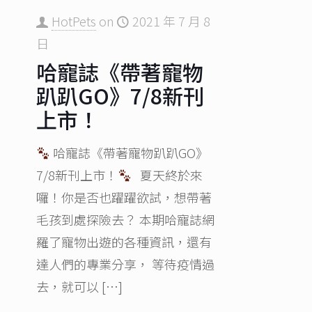
HotPets
on
2021 年 7 月 8
日
哈寵誌《帶著寵物
趴趴GO》7/8新刊
上市！
哈寵誌《帶著寵物趴趴GO》
7/8新刊上市！
夏天終於來
囉！你是否也躍躍欲試，想帶著
毛孩到處探險去？ 本期哈寵誌網
羅了寵物出遊的各種資訊，還有
達人們的專業分享， 等待疫情過
去，就可以
[…]