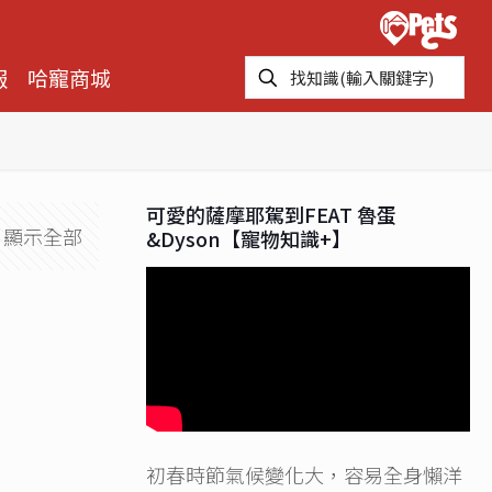
報
哈寵商城
可愛的薩摩耶駕到FEAT 魯蛋
顯示全部
&Dyson【寵物知識+】
初春時節氣候變化大，容易全身懶洋