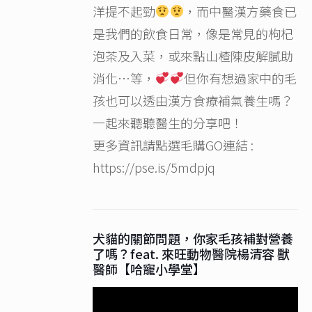
洋提不起勁
，而中醫漢方藥食已
是我們的飲食日常，像是常見的枸杞
泡茶及入菜，或來點山楂陳皮解膩助
消化…等，
但你有想過家中的毛
孩也可以透由漢方食療補氣養生嗎？
一起來聽聽醫生的分享吧！
更多資訊請點選毛購GO連結 :
https://pse.is/5mdpjq
犬貓的關節問題，你家毛孩補對營養
了嗎？feat. 來旺動物醫院楊清容 獸
醫師【哈寵小學堂】