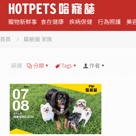
寵物新鮮事
食在健康
疾病保健
行為照護
美
首頁
扁臉貓 家族
篩選
分類
Tags
作者