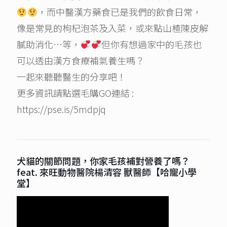
，而中醫漢方藥食已是我們的飲食日常，
像是常見的枸杞泡茶及入菜，或來點山楂陳皮解
膩助消化…等，
但你有想過家中的毛孩也
可以透由漢方食療補氣養生嗎？
一起來聽聽醫生的分享吧！
更多資訊請點選毛購GO連結 :
https://pse.is/5mdpjq
犬貓的關節問題，你家毛孩補對營養了嗎？
feat. 來旺動物醫院楊清容 獸醫師【哈寵小學
堂】