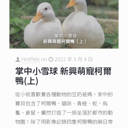
HotPets
on
2022 年 3 月 4 日
掌中小雪球 新興萌寵柯爾
鴨(上)
從小就喜歡養各種動物的豆奶爸媽，家中的
寶貝包含了柯爾鴨、貓咪、青蛙、蛇、烏
龜、倉鼠，儼然打造了一座坐落於都市的動
物園！除了用影像記錄四隻柯爾鴨的萌日常