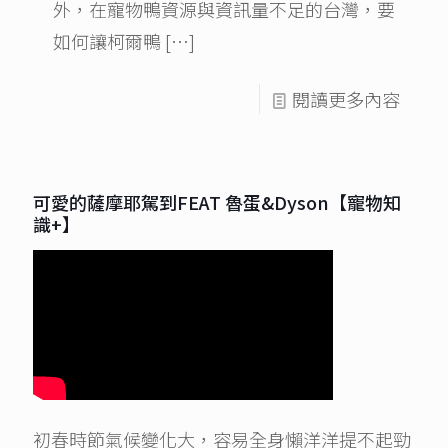
外，在寵物鴨資源與資訊量不足的台灣，要
如何讓柯爾鴨
[…]
閱讀更多內容
可愛的薩摩耶駕到FEAT 魯蛋&Dyson【寵物知
識+】
初春時節氣候變化大，容易全身懶洋洋提不起勁