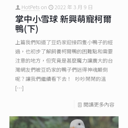
HotPets
on
2022 年 3 月 9 日
掌中小雪球 新興萌寵柯爾
鴨(下)
上篇我們知道了豆奶家迎接四隻小鴨子的經
過，也初步了解飼養柯爾鴨的困難點和需要
注意的地方，但究竟是甚麼魔力讓廣大的台
灣網友們被豆奶家的鴨子們迷得神魂顛倒
呢？讓我們繼續看下去！ 吵吵鬧鬧的溫
[…]
閱讀更多內容