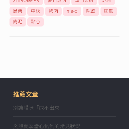
SHIRO&MAR
夏日派對
華山文創
赤柴
黑柴
中秋
烤肉
me-o
咪歐
熊熊
肉泥
點心
推薦文章
別讓貓咪「尿不出來」
炎熱夏季當心狗狗的常見狀況