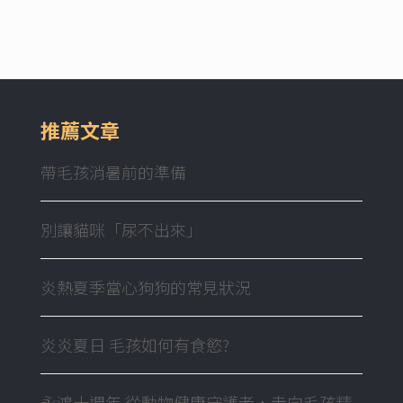
推薦文章
帶毛孩消暑前的準備
別讓貓咪「尿不出來」
炎熱夏季當心狗狗的常見狀況
炎炎夏日 毛孩如何有食慾?
永鴻十週年 從動物健康守護者，走向毛孩精