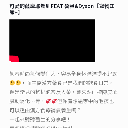
可愛的薩摩耶駕到FEAT 魯蛋&Dyson【寵物知
識+】
初春時節氣候變化大，容易全身懶洋洋提不起勁
，而中醫漢方藥食已是我們的飲食日常，
像是常見的枸杞泡茶及入菜，或來點山楂陳皮解
膩助消化…等，
但你有想過家中的毛孩也
可以透由漢方食療補氣養生嗎？
一起來聽聽醫生的分享吧！