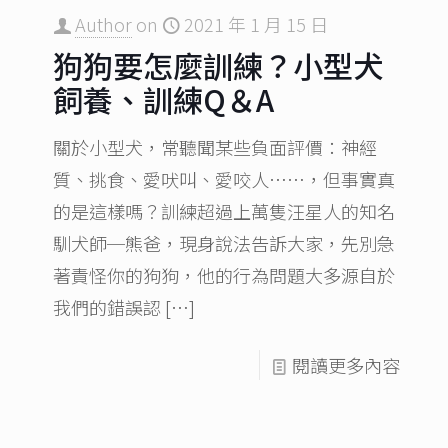
Author
on
2021 年 1 月 15 日
狗狗要怎麼訓練？小型犬
飼養、訓練Q＆A
關於小型犬，常聽聞某些負面評價：神經
質、挑食、愛吠叫、愛咬人……，但事實真
的是這樣嗎？訓練超過上萬隻汪星人的知名
馴犬師─熊爸，現身說法告訴大家，先別急
著責怪你的狗狗，他的行為問題大多源自於
我們的錯誤認
[…]
閱讀更多內容