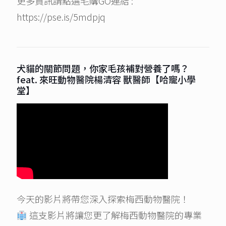
更多資訊請點選毛購GO連結 :
https://pse.is/5mdpjq
犬貓的關節問題，你家毛孩補對營養了嗎？
feat. 來旺動物醫院楊清容 獸醫師【哈寵小學
堂】
今天的影片將帶您深入探索梅西動物醫院！
這支影片將讓您更了解梅西動物醫院的專業