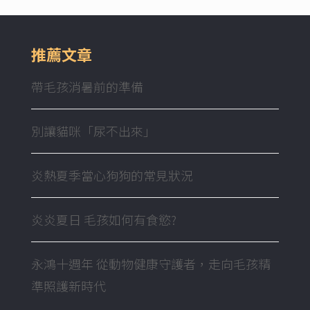
推薦文章
帶毛孩消暑前的準備
別讓貓咪「尿不出來」
炎熱夏季當心狗狗的常見狀況
炎炎夏日 毛孩如何有食慾?
永鴻十週年 從動物健康守護者，走向毛孩精
準照護新時代