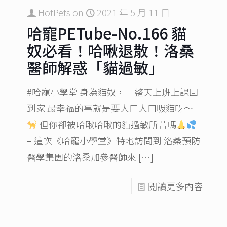
HotPets
on
2021 年 5 月 11 日
哈寵PETube-No.166 貓
奴必看！哈啾退散！洛桑
醫師解惑「貓過敏」
#哈寵小學堂 身為貓奴，一整天上班上課回
到家 最幸福的事就是要大口大口吸貓呀～
但你卻被哈啾哈啾的貓過敏​所苦嗎
– 這次《哈寵小學堂》特地訪問到 洛桑預防
醫學集團的洛桑加參​醫師來
[…]
閱讀更多內容