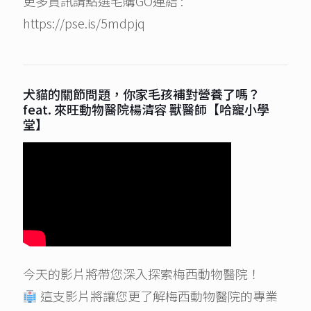
更多資訊請點選毛購GO連結 :
https://pse.is/5mdpjq
犬貓的關節問題，你家毛孩補對營養了嗎？
feat. 來旺動物醫院楊清容 獸醫師【哈寵小學
堂】
今天的影片將帶您深入探索梅西動物醫院！
這支影片將讓您更了解梅西動物醫院的專業