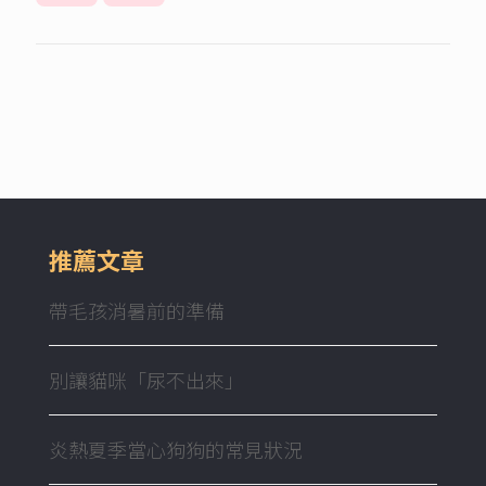
推薦文章
帶毛孩消暑前的準備
別讓貓咪「尿不出來」
炎熱夏季當心狗狗的常見狀況