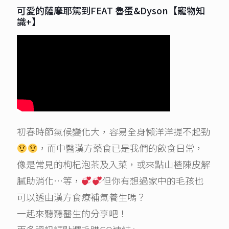
可愛的薩摩耶駕到FEAT 魯蛋&Dyson【寵物知
識+】
初春時節氣候變化大，容易全身懶洋洋提不起勁
，而中醫漢方藥食已是我們的飲食日常，
像是常見的枸杞泡茶及入菜，或來點山楂陳皮解
膩助消化…等，
但你有想過家中的毛孩也
可以透由漢方食療補氣養生嗎？
一起來聽聽醫生的分享吧！