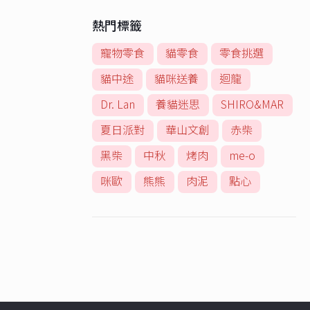
熱門標籤
寵物零食
貓零食
零食挑選
貓中途
貓咪送養
迴龍
Dr. Lan
養貓迷思
SHIRO&MAR
夏日派對
華山文創
赤柴
黑柴
中秋
烤肉
me-o
咪歐
熊熊
肉泥
點心