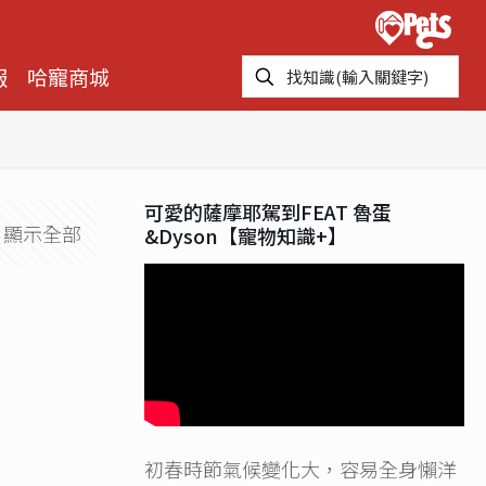
報
哈寵商城
可愛的薩摩耶駕到FEAT 魯蛋
顯示全部
&Dyson【寵物知識+】
初春時節氣候變化大，容易全身懶洋