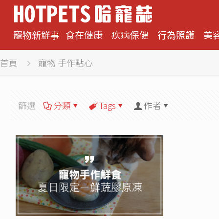
寵物新鮮事
食在健康
疾病保健
行為照護
美
首頁
寵物 手作點心
篩選
分類
Tags
作者