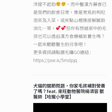
洋提不起勁
，而中醫漢方藥食已
是我們的飲食日常，像是常見的枸杞
泡茶及入菜，或來點山楂陳皮解膩助
消化…等，
但你有想過家中的毛
孩也可以透由漢方食療補氣養生嗎？
一起來聽聽醫生的分享吧！
更多資訊請點選毛購GO連結 :
https://pse.is/5mdpjq
犬貓的關節問題，你家毛孩補對營養
了嗎？feat. 來旺動物醫院楊清容 獸
醫師【哈寵小學堂】