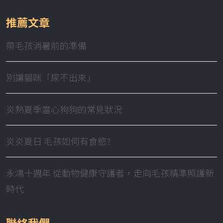
推薦文章
帶毛孩消暑前的準備
別讓貓咪「尿不出來」
炎熱夏季當心狗狗的常見狀況
炎炎夏日 毛孩如何有食慾?
永鴻十週年 從動物健康守護者，走向毛孩精準照護新
時代
聯絡我們