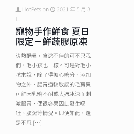
HotPets
on
2021 年 5 月 3
日
寵物手作鮮食 夏日
限定－鮮蔬膠原凍
炎熱酷暑，食慾不佳的可不只我
們，毛小孩也一樣。可是對毛小
孩來說，除了得擔心糖分、添加
物之外，腸胃道較敏感的毛寶貝
可能因乳糖不耐或太過冰涼而刺
激腸胃，便很容易因此發生嘔
吐、腹瀉等情況。即便如此，還
是不忍
[…]