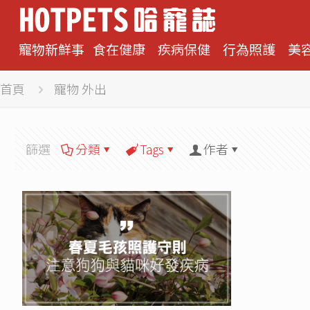
寵物新鮮事
食在健康
疾病保健
行為照護
美
首頁
寵物 外出
篩選
分類
Tags
作者