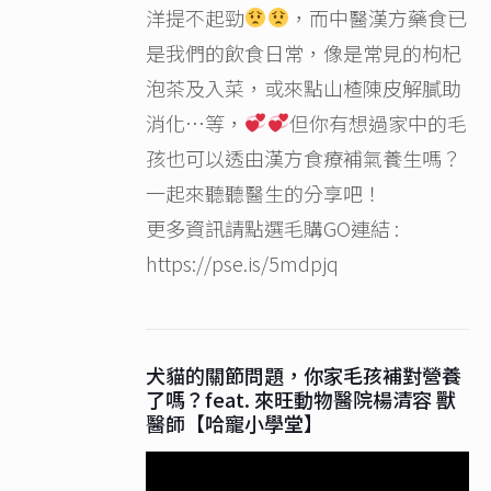
洋提不起勁
，而中醫漢方藥食已
是我們的飲食日常，像是常見的枸杞
泡茶及入菜，或來點山楂陳皮解膩助
消化…等，
但你有想過家中的毛
孩也可以透由漢方食療補氣養生嗎？
一起來聽聽醫生的分享吧！
更多資訊請點選毛購GO連結 :
https://pse.is/5mdpjq
犬貓的關節問題，你家毛孩補對營養
了嗎？feat. 來旺動物醫院楊清容 獸
醫師【哈寵小學堂】