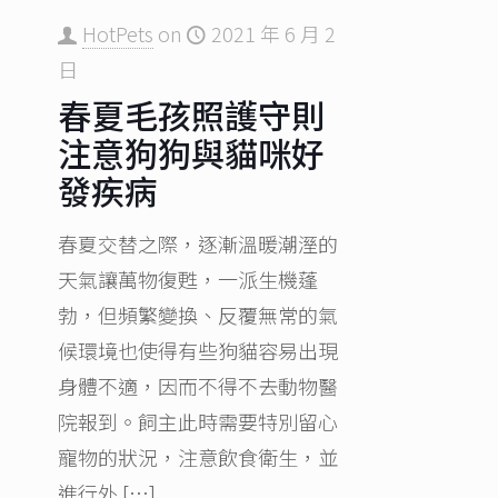
HotPets
on
2021 年 6 月 2
日
春夏毛孩照護守則
注意狗狗與貓咪好
發疾病
春夏交替之際，逐漸溫暖潮溼的
天氣讓萬物復甦，一派生機蓬
勃，但頻繁變換、反覆無常的氣
候環境也使得有些狗貓容易出現
身體不適，因而不得不去動物醫
院報到。飼主此時需要特別留心
寵物的狀況，注意飲食衛生，並
進行外
[…]