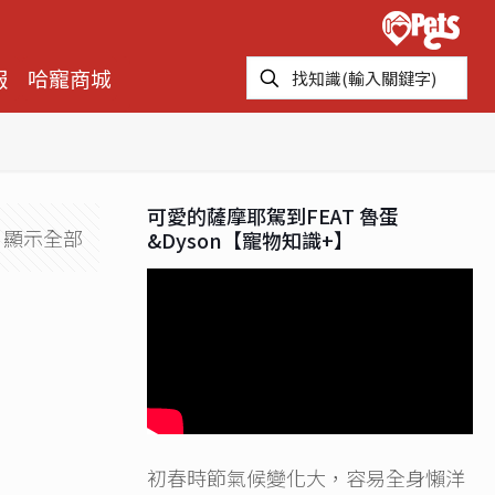
報
哈寵商城
可愛的薩摩耶駕到FEAT 魯蛋
顯示全部
&Dyson【寵物知識+】
初春時節氣候變化大，容易全身懶洋