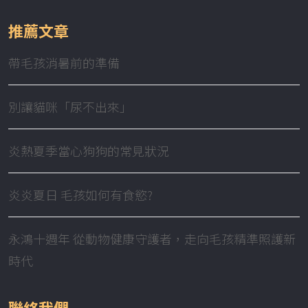
推薦文章
帶毛孩消暑前的準備
別讓貓咪「尿不出來」
炎熱夏季當心狗狗的常見狀況
炎炎夏日 毛孩如何有食慾?
永鴻十週年 從動物健康守護者，走向毛孩精準照護新
時代
聯絡我們