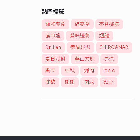
熱門標籤
寵物零食
貓零食
零食挑選
貓中途
貓咪送養
迴龍
Dr. Lan
養貓迷思
SHIRO&MAR
夏日派對
華山文創
赤柴
黑柴
中秋
烤肉
me-o
咪歐
熊熊
肉泥
點心