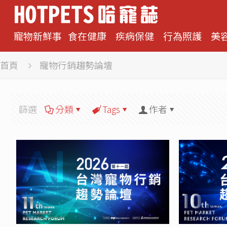
寵物新鮮事
食在健康
疾病保健
行為照護
美
首頁
寵物行銷趨勢論壇
篩選
分類
Tags
作者