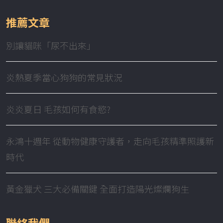
推薦文章
別讓貓咪「尿不出來」
炎熱夏季當心狗狗的常見狀況
炎炎夏日 毛孩如何有食慾?
永鴻十週年 從動物健康守護者，走向毛孩精準照護新
時代
黃金獵犬 三大必備關鍵 全面打造陽光燦爛狗生
聯絡我們