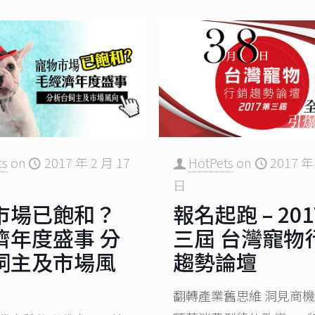
ts
on
2017 年 2 月 17
HotPets
on
2017 年
日
市場已飽和？
報名起跑 – 20
濟年度盛事 分
三屆 台灣寵物
飼主及市場風
趨勢論壇
翻轉產業舊思維 洞見商