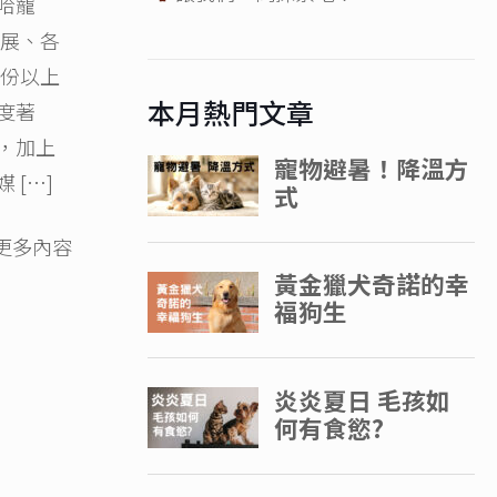
哈寵
物展、各
0份以上
本月熱門文章
度著
，加上
媒
[…]
更多內容