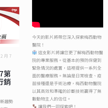
今天的影片將帶您深入探索梅西動物
醫院！
這支影片將讓您更了解梅西動物醫
 2 月 7
院的專業服務。從基本的預防保健到
緊急情況的處置，這裡提供一系列全
17第
面的醫療服務。無論是日常檢查、疫
行銷
苗接種還是手術治療，梅西動物醫院
以其高效和準確的診斷技術贏得了無
數動物主人的信任。
機新趨勢
讓我們一同探索吧！