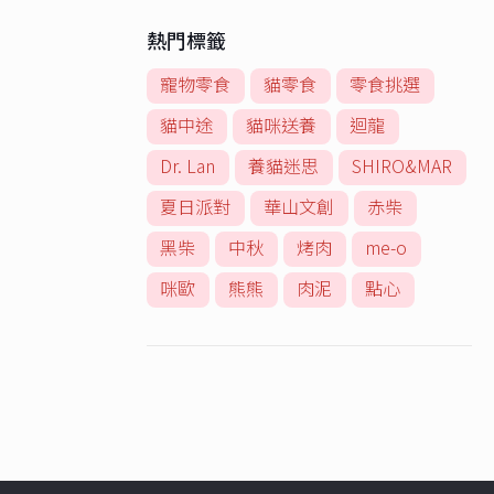
熱門標籤
寵物零食
貓零食
零食挑選
貓中途
貓咪送養
迴龍
Dr. Lan
養貓迷思
SHIRO&MAR
夏日派對
華山文創
赤柴
黑柴
中秋
烤肉
me-o
咪歐
熊熊
肉泥
點心