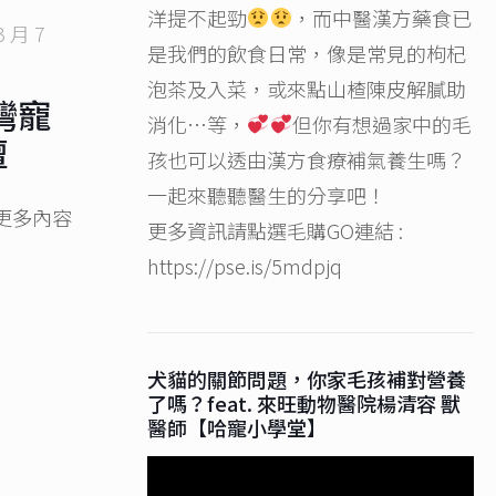
洋提不起勁
，而中醫漢方藥食已
3 月 7
是我們的飲食日常，像是常見的枸杞
泡茶及入菜，或來點山楂陳皮解膩助
灣寵
消化…等，
但你有想過家中的毛
壇
孩也可以透由漢方食療補氣養生嗎？
一起來聽聽醫生的分享吧！
更多內容
更多資訊請點選毛購GO連結 :
https://pse.is/5mdpjq
犬貓的關節問題，你家毛孩補對營養
了嗎？feat. 來旺動物醫院楊清容 獸
醫師【哈寵小學堂】