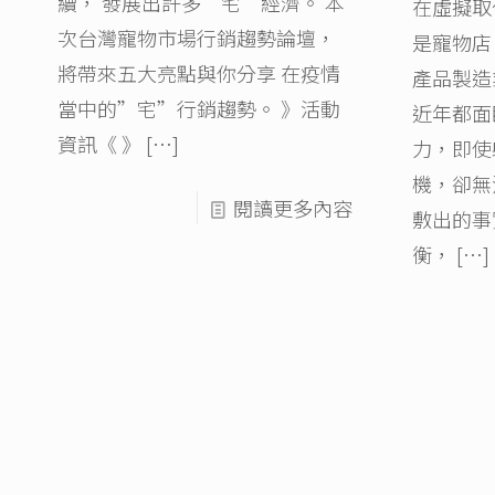
續​， 發展出許多”宅”經濟。​ 本
在虛擬取
次台灣寵物市場行銷趨勢論壇， ​
是寵物店
將帶來五大亮點與你分享 在疫情
產品製造
當中的”宅”行銷趨勢​。 》活動
近年都面
資訊《 》
[…]
力，即使
機，卻無
閱讀更多內容
敷出的事
衡，
[…]