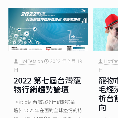
HotPets
on
2022 年 2 月 19
HotPe
日
日
2022 第七屆台灣寵
寵物
物行銷趨勢論壇​
毛經
析台
《第七屆台灣寵物行銷趨勢論
向
壇》 2022年在面對全球疫情的持