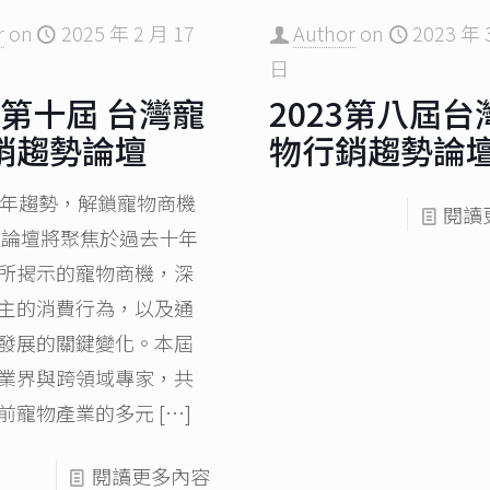
r
on
2025 年 2 月 17
Author
on
2023 年 
日
5 第十屆 台灣寵
2023第八屆台
銷趨勢論壇​
物行銷趨勢論
年趨勢，解鎖寵物商機
閱讀
論壇將聚焦於過去十年
所揭示的寵物商機，深
主的消費行為，以及通
發展的關鍵變化。本屆
業界與跨領域專家，共
前寵物產業的多元
[…]
閱讀更多內容