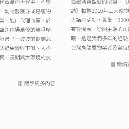
隨著消費型態的改變，《
代實體的世代中，不管
誌》根據2016年三大寵
、動物醫院亦或是寵物
大講座活動，蒐集了300
業、進口代理商等，於
有效問卷，從飼主端的角
臨到市場蕭條的競爭壓
眼，透過我們多年的經驗
躲過了一波波的倒閉危
台灣高端寵物業者及數位
法避免營收下滑、入不
實，長期與大環境的抗
閱讀
閱讀更多內容