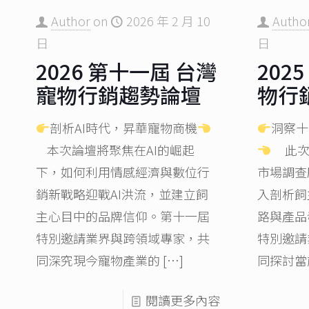
Author
on
2026 年 2 月 10
Autho
日
日
2026 第十一屆 台灣
202
寵物行銷趨勢論壇​
物行
剖析AI時代，昇華寵物商機
洞察十
本次論壇將聚焦在AI的崛起
此次
下，如何利用情感經濟與數位行
市場調查
銷新戰略迎戰AI洪流，並建立飼
入剖析飼
主心目中的品牌信仰。第十一屆
路與產品
特別邀請業界與跨領域專家，共
特別邀請
同深究現今寵物產業的
[…]
同探討當
閱讀更多內容