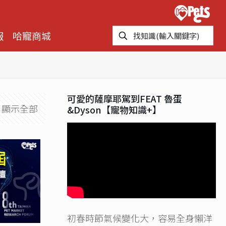
報
哈寵商城
可愛的薩摩耶駕到FEAT 魯蛋
顯示全部
&Dyson【寵物知識+】
初春時節氣候變化大，容易全身懶洋