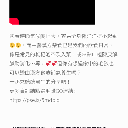
初春時節氣候變化大，容易全身懶洋洋提不起勁
，而中醫漢方藥食已是我們的飲食日常，
像是常見的枸杞泡茶及入菜，或來點山楂陳皮解
膩助消化…等，
但你有想過家中的毛孩也
可以透由漢方食療補氣養生嗎？
一起來聽聽醫生的分享吧！
更多資訊請點選毛購GO連結 :
https://pse.is/5mdpjq