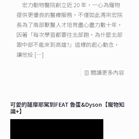
宏力動物醫院創立近 20 年，一心為寵物
提供更優良的醫療服務，不僅如此馮宗宏院
長為了南部獸醫人才培育盡心盡力數十年，
因著「每次學習都要往北部跑，為什麼北部
跟中部不能來到高雄?」這樣的起心動念，
讓他投
[…]
閱讀更多內容
可愛的薩摩耶駕到FEAT 魯蛋&Dyson【寵物知
識+】