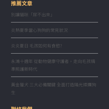
推薦文章
別讓貓咪「尿不出來」
炎熱夏季當心狗狗的常見狀況
炎炎夏日 毛孩如何有食慾?
永鴻十週年 從動物健康守護者，走向毛孩精
準照護新時代
黃金獵犬 三大必備關鍵 全面打造陽光燦爛狗
生
聯絡我們