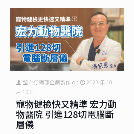
整合行銷部企劃製作
on
2023 年 10
月 19 日
寵物健檢快又精準 宏力動
物醫院 引進128切電腦斷
層儀