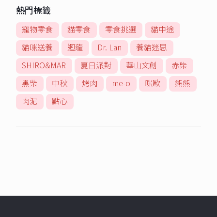
熱門標籤
寵物零食
貓零食
零食挑選
貓中途
貓咪送養
迴龍
Dr. Lan
養貓迷思
SHIRO&MAR
夏日派對
華山文創
赤柴
黑柴
中秋
烤肉
me-o
咪歐
熊熊
肉泥
點心