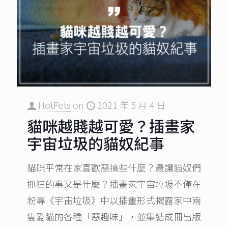
HotPets
on
2021 年 5 月 4 日
貓咪越賤越可愛？插畫家
宇宙垃圾的貓奴紀事
貓咪平常在家喜歡惡搞些什麼？最讓貓奴們
抓狂的事又是什麼？插畫家宇宙垃圾不僅在
粉專《宇宙垃圾》中以插畫形式揭露家中兩
隻愛貓的各種「惡趣味」，並集結成冊出版