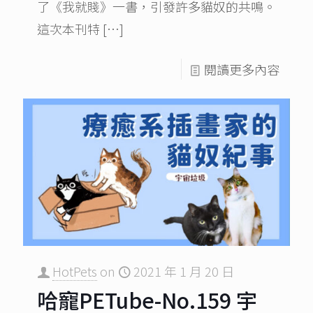
了《我就賤》一書，引發許多貓奴的共鳴。
這次本刊特
[…]
閱讀更多內容
HotPets
on
2021 年 1 月 20 日
哈寵PETube-No.159 宇