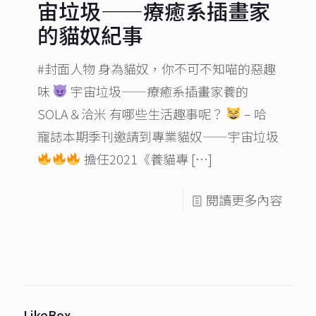
宙垃圾——療癒系插畫家
的貓奴紀事
#封面人物 身為貓奴，你不可不知喵的惡趣
味
宇宙垃圾——療癒系插畫家養的
SOLA＆洽米 有哪些生活趣事呢？
– 哈
寵誌本期季刊邀請到專業貓奴——宇宙垃圾
擔任2021《養貓專
[…]
閱讀更多內容
LikeBox