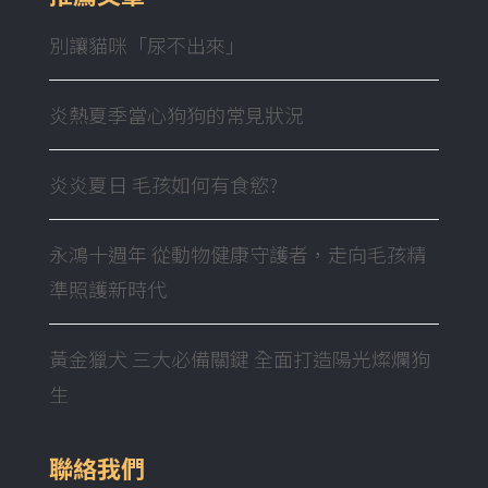
別讓貓咪「尿不出來」
炎熱夏季當心狗狗的常見狀況
炎炎夏日 毛孩如何有食慾?
永鴻十週年 從動物健康守護者，走向毛孩精
準照護新時代
黃金獵犬 三大必備關鍵 全面打造陽光燦爛狗
生
聯絡我們