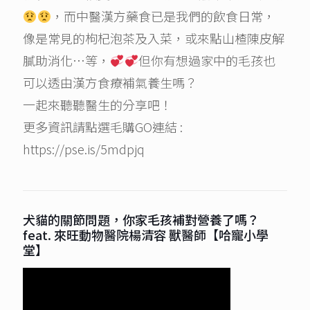
，而中醫漢方藥食已是我們的飲食日常，
像是常見的枸杞泡茶及入菜，或來點山楂陳皮解
膩助消化…等，
但你有想過家中的毛孩也
可以透由漢方食療補氣養生嗎？
一起來聽聽醫生的分享吧！
更多資訊請點選毛購GO連結 :
https://pse.is/5mdpjq
犬貓的關節問題，你家毛孩補對營養了嗎？
feat. 來旺動物醫院楊清容 獸醫師【哈寵小學
堂】