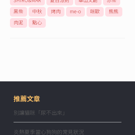
SHIRO&MAR
夏日派對
華山文創
赤柴
黑柴
中秋
烤肉
me-o
咪歐
熊熊
肉泥
點心
推薦文章
別讓貓咪「尿不出來」
炎熱夏季當心狗狗的常見狀況