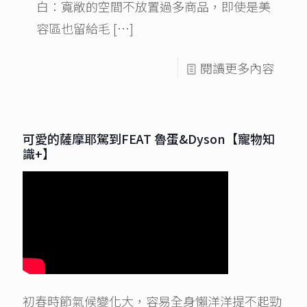
白：寬敞的空間不放置過多商品，即使是美
容區也留給毛
[…]
閱讀更多內容
可愛的薩摩耶駕到FEAT 魯蛋&Dyson【寵物知
識+】
初春時節氣候變化大，容易全身懶洋洋提不起勁