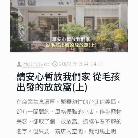
HotPets
on
2022 年 3 月 14 日
請安心暫放我們家 從毛孩
出發的放放窩(上)
在商業氣息濃厚、繁華匆忙的台北信義區，
卻有一間簡約、風格優雅的小店，作為寵物
美容，卻取了個「放放窩」這樣乍看不解的
名字。但只要一窺店內空間，就可馬上明