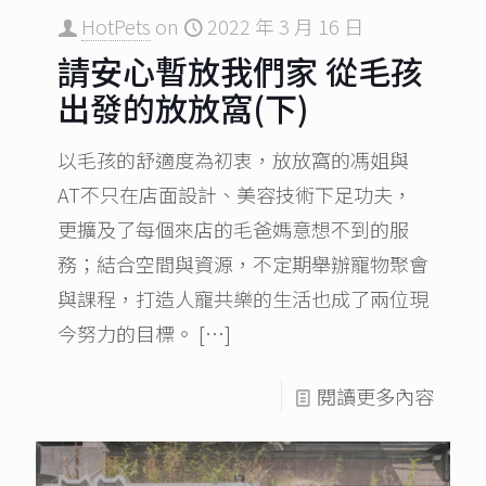
HotPets
on
2022 年 3 月 16 日
請安心暫放我們家 從毛孩
出發的放放窩(下)
以毛孩的舒適度為初衷，放放窩的馮姐與
AT不只在店面設計、美容技術下足功夫，
更擴及了每個來店的毛爸媽意想不到的服
務；結合空間與資源，不定期舉辦寵物聚會
與課程，打造人寵共樂的生活也成了兩位現
今努力的目標。
[…]
閱讀更多內容