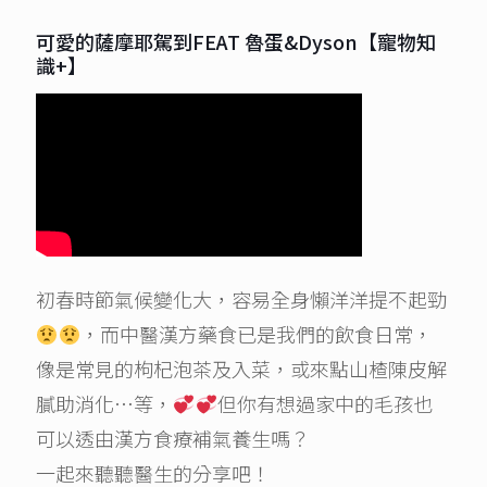
可愛的薩摩耶駕到FEAT 魯蛋&Dyson【寵物知
識+】
初春時節氣候變化大，容易全身懶洋洋提不起勁
，而中醫漢方藥食已是我們的飲食日常，
像是常見的枸杞泡茶及入菜，或來點山楂陳皮解
膩助消化…等，
但你有想過家中的毛孩也
可以透由漢方食療補氣養生嗎？
一起來聽聽醫生的分享吧！