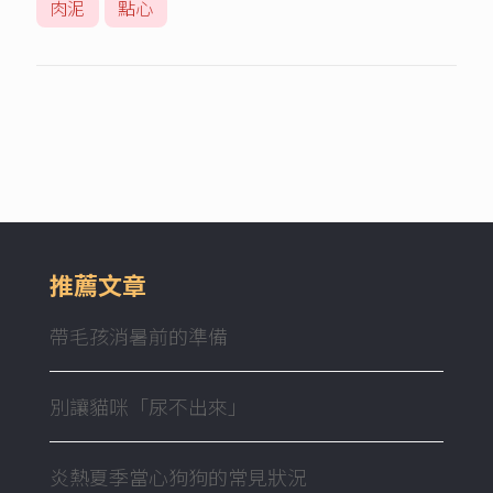
肉泥
點心
推薦文章
帶毛孩消暑前的準備
別讓貓咪「尿不出來」
炎熱夏季當心狗狗的常見狀況