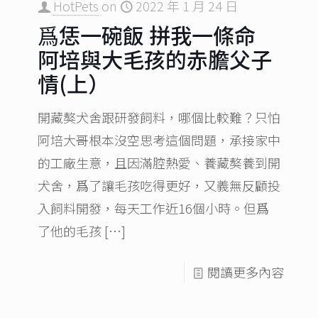
HotPets
on
2022 年 1 月 24 日
爲恁一碗飯 拼我一條命
阿培與大毛孩的赤膽父子
情(上）
開藏獒犬舍跟研發飼料，哪個比較難？只怕
阿培大哥根本沒空思考這個問題，承接家中
的工廠生意，且因滿腔熱愛、養藏獒養到開
犬舍，爲了讓毛孩吃得更好，又義無反顧投
入飼料開發，每天工作近16個小時。但爲
了他的毛孩
[…]
閱讀更多內容