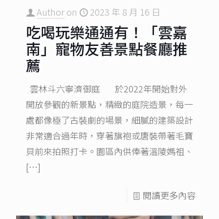
Author
on
2023 年 8 月 16 日
吃喝玩樂通通有！「雲嘉
南」寵物友善景點餐廳推
薦
雲林斗六寧濟御庭 於2022年開始對外
開放參觀的新景點，精緻的庭院造景，每一
處都像極了古裝劇的場景，細膩的建築設計
非常適合過年時，穿著旗袍或唐裝帶著毛寶
貝前來拍照打卡。園區內供俸著溫陵媽祖、
[…]
閱讀更多內容