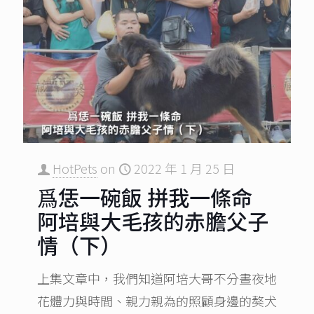
HotPets
on
2022 年 1 月 25 日
爲恁一碗飯 拼我一條命
阿培與大毛孩的赤膽父子
情（下）
上集文章中，我們知道阿培大哥不分晝夜地
花體力與時間、親力親為的照顧身邊的獒犬