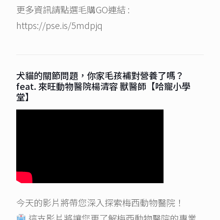
更多資訊請點選毛購GO連結 :
https://pse.is/5mdpjq
犬貓的關節問題，你家毛孩補對營養了嗎？
feat. 來旺動物醫院楊清容 獸醫師【哈寵小學
堂】
今天的影片將帶您深入探索梅西動物醫院！
這支影片將讓您更了解梅西動物醫院的專業