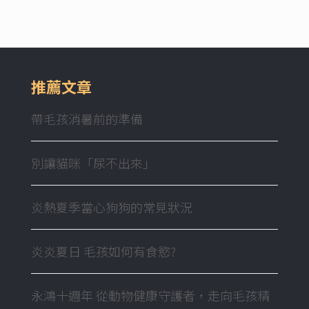
推薦文章
帶毛孩消暑前的準備
別讓貓咪「尿不出來」
炎熱夏季當心狗狗的常見狀況
炎炎夏日 毛孩如何有食慾?
永鴻十週年 從動物健康守護者，走向毛孩精