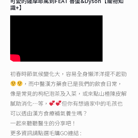
可愛的薩摩耶駕到FEAT 魯蛋&Dyson【寵物知
識+】
初春時節氣候變化大，容易全身懶洋洋提不起勁
，而中醫漢方藥食已是我們的飲食日常，
像是常見的枸杞泡茶及入菜，或來點山楂陳皮解
膩助消化…等，
但你有想過家中的毛孩也
可以透由漢方食療補氣養生嗎？
一起來聽聽醫生的分享吧！
更多資訊請點選毛購GO連結 :