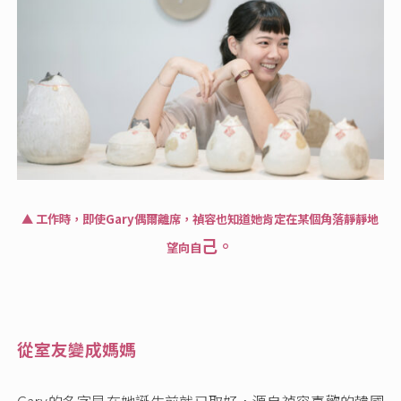
▲ 工作時，即使Gary偶爾離席，禎容也知道她肯定在某個角落靜靜地
己。
望向自
從室友變成媽媽