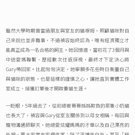
雖然大學時期曾當過朋友與室友的貓褓姆，照顧貓咪對自
己來說也並非難事，不過禎容始終認為，唯有經濟獨立才
能真正成為一名合格的飼主。她回憶道，當初花了3個月與
中途愛媽聯繫、歷經數次往返探視，最終才下定決心將
Gary帶回家。比起匆匆決定，她寧願多花些時日衡量自己
與貓咪的狀態，也是這樣的謹慎之心，讓她直到實體工作
室成立、接獲訂單後才開啟養貓生涯。
一眨眼，5年過去了，從前總被哥哥姊姊欺負的那隻小奶貓
也長大了，禎容與Gary從室友關係到以母女相稱，每回與
寵物溝通師聊天，她總愛炫耀媽媽的才華以及自己漂亮的
外貌，要大家常來家裡作客；除了溫情告白外，甚至「稱