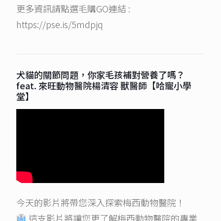
更多資訊請點選毛購GO連結 :
https://pse.is/5mdpjq
犬貓的關節問題，你家毛孩補對營養了嗎？
feat. 來旺動物醫院楊清容 獸醫師【哈寵小學
堂】
今天的影片將帶您深入探索梅西動物醫院！
這支影片將讓您更了解梅西動物醫院的專業