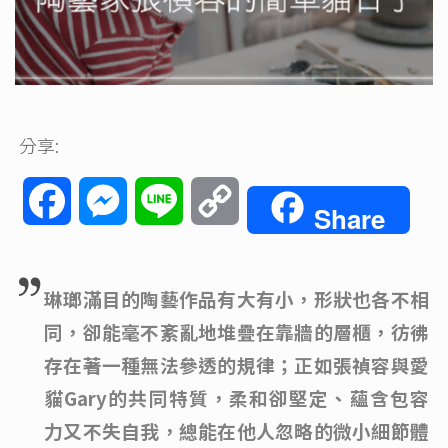
分享:
Facebook
Messenger
Line
Copy
Share
Link
琳瑯滿目的陶藝作品有大有小，形狀也各不相
同，卻能毫不紊亂地堆疊在靠牆的層櫃，彷彿
存在著一種無法參透的規律；正如張禎容與愛
貓Gary的共同特質，柔和卻堅定、蘊含包容
力又不失自我，總能在他人忽略的微小細節體