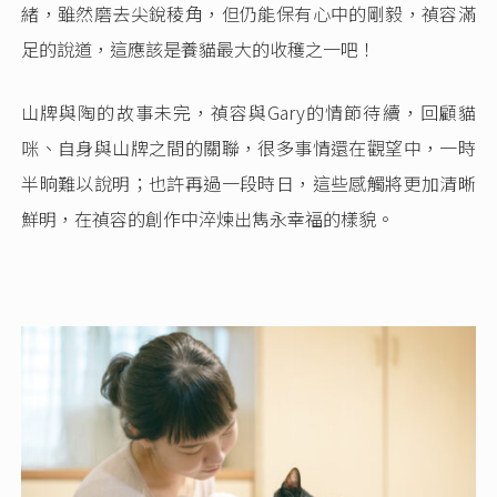
緒，雖然磨去尖銳稜角，但仍能保有心中的剛毅，禎容滿
足的說道，這應該是養貓最大的收穫之一吧！
山牌與陶的故事未完，禎容與Gary的情節待續，回顧貓
咪、自身與山牌之間的關聯，很多事情還在觀望中，一時
半晌難以說明；也許再過一段時日，這些感觸將更加清晰
鮮明，在禎容的創作中淬煉出雋永幸福的樣貌。