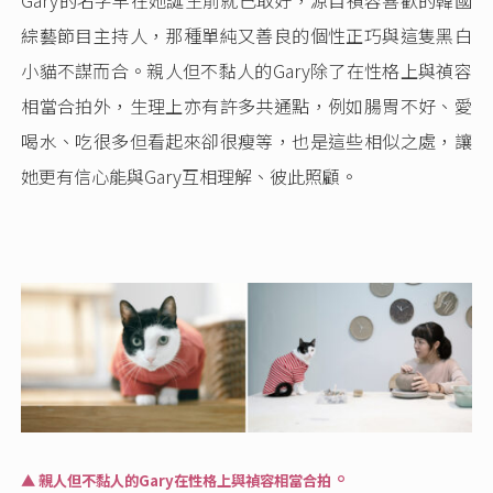
Gary的名字早在她誕生前就已取好，源自禎容喜歡的韓國
綜藝節目主持人，那種單純又善良的個性正巧與這隻黑白
小貓不謀而合。親人但不黏人的Gary除了在性格上與禎容
相當合拍外，生理上亦有許多共通點，例如腸胃不好、愛
喝水、吃很多但看起來卻很瘦等，也是這些相似之處，讓
她更有信心能與Gary互相理解、彼此照顧。
。
▲ 親人但不黏人的Gary在性格上與禎容相當合拍