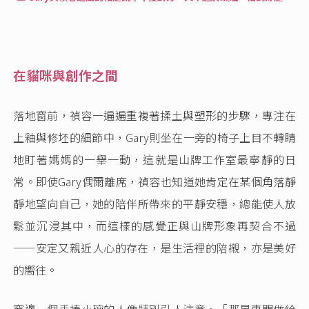
在貓咪與創作之間
落地窗前，禎容一遍遍重複著揉土與塑形的步驟，專注在
上釉與修坯的細節中，Gary則坐在一旁的椅子上目不轉睛
地盯著媽媽的一舉一動，這就是山牌工作室最寧靜的日
常。即使Gary偶爾離席，禎容也知道她肯定在某個角落靜
靜地望向自己，她的陪伴所帶來的平靜安穩，總能使人放
鬆並沉浸其中，而這樣的感覺正與山牌形象再契合不過
——安定又親近人心的存在，是生活裡的陪襯，亦是美好
的嚮往。