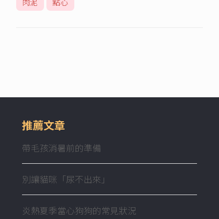
肉泥
點心
推薦文章
帶毛孩消暑前的準備
別讓貓咪「尿不出來」
炎熱夏季當心狗狗的常見狀況