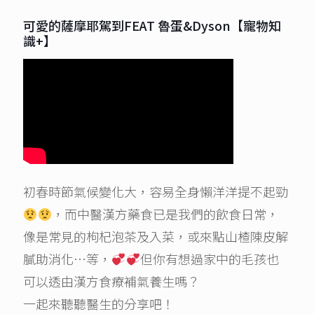
可愛的薩摩耶駕到FEAT 魯蛋&Dyson【寵物知
識+】
初春時節氣候變化大，容易全身懶洋洋提不起勁
，而中醫漢方藥食已是我們的飲食日常，
像是常見的枸杞泡茶及入菜，或來點山楂陳皮解
膩助消化…等，
但你有想過家中的毛孩也
可以透由漢方食療補氣養生嗎？
一起來聽聽醫生的分享吧！