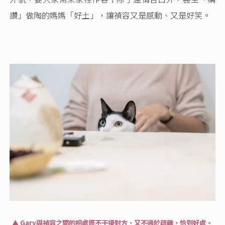
讚」做陶的媽媽「好土」，讓禎容又是感動、又是好笑。
▲ Gary與禎容之間的相處既不干擾對方、又不過於疏離，恰到好處。