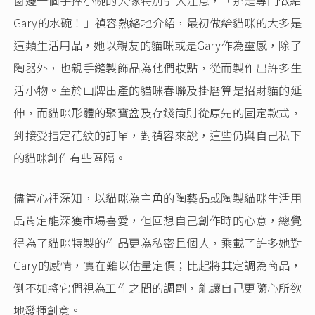
窗邊一個手捧小碗的人像特別引人注意，「那是專門做給
Gary的水碗！」禎容熱絡地介紹，最初做給貓咪的大多是
這類生活用品，她以親友的貓咪或是Gary作為靈感，除了
陶器外，也親手縫製飾品為他們妝點，從而製作出許多生
活小物。至於山牌出產的貓咪春聯及掛曆算是招財貓的延
伸，而貓咪形體的聚寶盆及存錢筒則從原先的固定款式，
到接受指定花紋的訂單，對禎容來說，這些仍與自己私下
的貓咪創作有些區隔。
儘管心裡深知，以貓咪為主角的陶藝品或陶製貓咪生活用
品肯定能深獲市場喜愛，但回想自己創作時的心意，總覺
得為了貓咪特製的作品更為私密且個人，乘載了許多她對
Gary的感情，實在難以估量定價；比起將其定調為商品，
倒不如將它們視為工作之間的調劑，能讓自己更隨心所欲
地發揮創意。