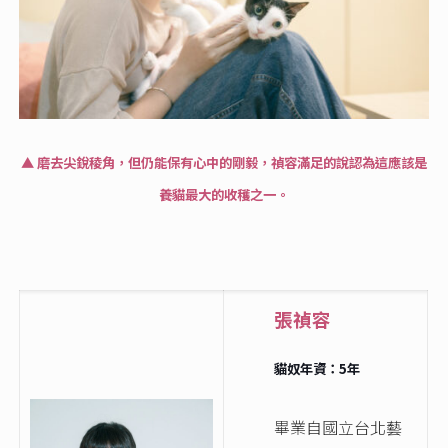
▲ 磨去尖銳稜角，但仍能保有心中的剛毅，禎容滿足的說認為這應該是
養貓最大的收穫之一。
張禎容
貓奴年資：5年
畢業自國立台北藝