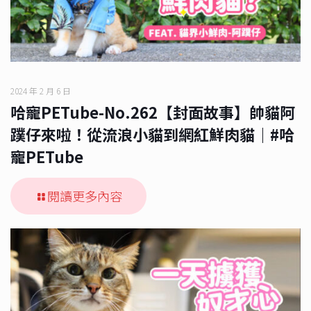
2024 年 2 月 6 日
哈寵PETube-No.262【封面故事】帥貓阿
蹼仔來啦！從流浪小貓到網紅鮮肉貓｜#哈
寵PETube
閱讀更多內容