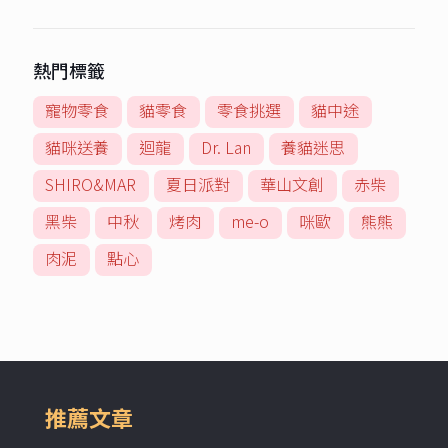
熱門標籤
寵物零食
貓零食
零食挑選
貓中途
貓咪送養
迴龍
Dr. Lan
養貓迷思
SHIRO&MAR
夏日派對
華山文創
赤柴
黑柴
中秋
烤肉
me-o
咪歐
熊熊
肉泥
點心
推薦文章