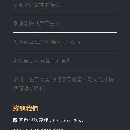
帶毛孩消暑前的準備
別讓貓咪「尿不出來」
炎熱夏季當心狗狗的常見狀況
炎炎夏日 毛孩如何有食慾?
永鴻十週年 從動物健康守護者，走向毛孩精
準照護新時代
聯絡我們
客戶服務專線：02-2363-8838