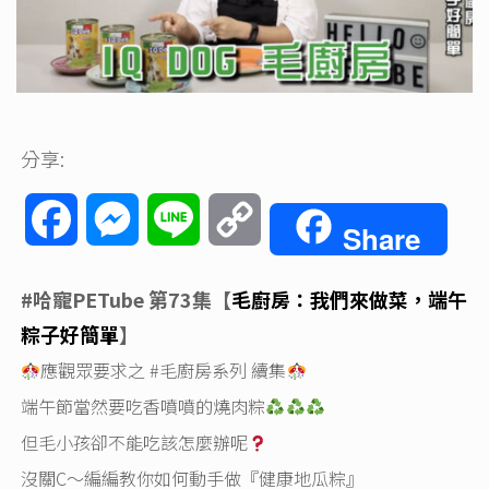
分享:
Facebook
Messenger
Line
Copy
Share
Link
#哈寵PETube
第73集【
毛廚房：我們來做菜，端午
粽子好簡單
】
應觀眾要求之
#毛廚房系列
續集
端午節當然要吃香噴噴的燒肉粽
但毛小孩卻不能吃該怎麼辦呢
沒關C～編編教你如何動手做『健康地瓜粽』