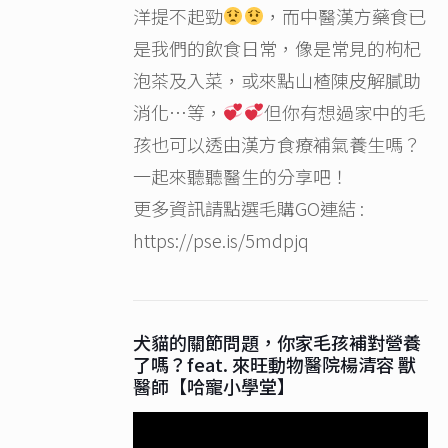
洋提不起勁
，而中醫漢方藥食已
是我們的飲食日常，像是常見的枸杞
泡茶及入菜，或來點山楂陳皮解膩助
消化…等，
但你有想過家中的毛
孩也可以透由漢方食療補氣養生嗎？
一起來聽聽醫生的分享吧！
更多資訊請點選毛購GO連結 :
https://pse.is/5mdpjq
犬貓的關節問題，你家毛孩補對營養
了嗎？feat. 來旺動物醫院楊清容 獸
醫師【哈寵小學堂】