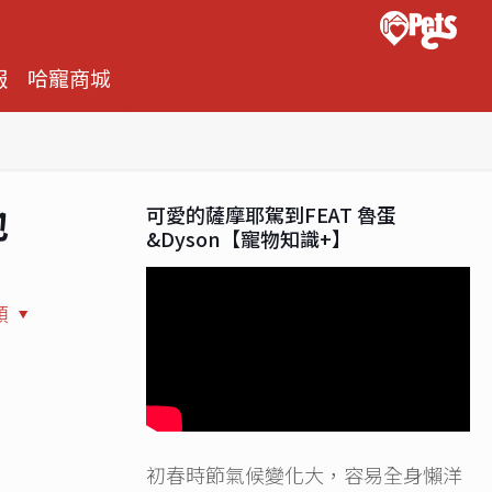
報
哈寵商城
地
可愛的薩摩耶駕到FEAT 魯蛋
&Dyson【寵物知識+】
類
初春時節氣候變化大，容易全身懶洋