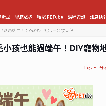
容造型
餐廳旅遊
哈寵 PETube
課程資訊
訊息快
 毛小孩也能過端午！DIY寵物地瓜粽＋驅蚊香包
68 毛小孩也能過端午！DIY寵物
Tags
分