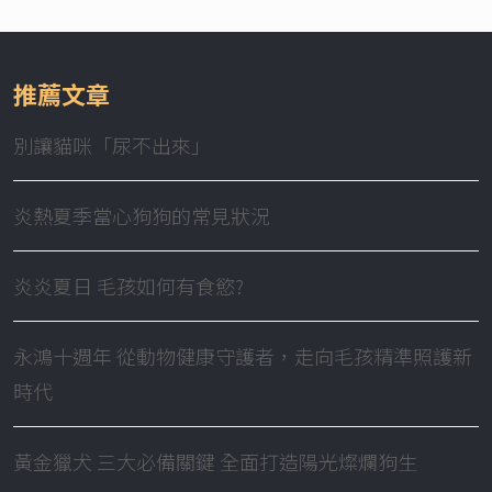
推薦文章
別讓貓咪「尿不出來」
炎熱夏季當心狗狗的常見狀況
炎炎夏日 毛孩如何有食慾?
永鴻十週年 從動物健康守護者，走向毛孩精準照護新
時代
黃金獵犬 三大必備關鍵 全面打造陽光燦爛狗生