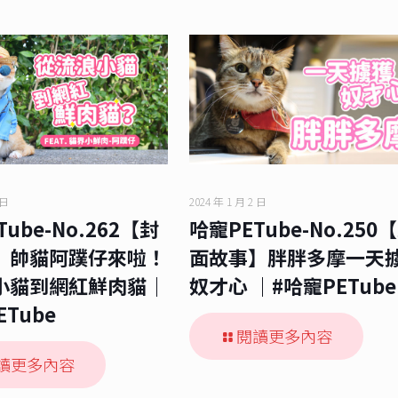
 日
2024 年 1 月 2 日
ube-No.262【封
哈寵PETube-No.250
】帥貓阿蹼仔來啦！
面故事】胖胖多摩一天
小貓到網紅鮮肉貓｜
奴才心 ｜#哈寵PETube
ETube
閱讀更多內容
讀更多內容