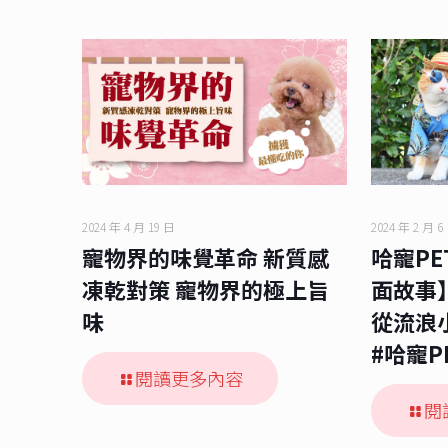
2024 年 4 月 19 日
2024 年 2 月 6
寵物界的味覺革命 新質感
哈寵PET
凍乾對策 寵物界的極上旨
面故事
味
從流浪
#哈寵P
閱讀更多內容
閱