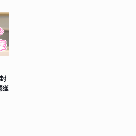
【封
擄獲