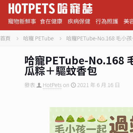
寵物新鮮事
食在健康
疾病保健
行為照護
美
首頁
哈寵 PETube
哈寵PETube-No.168
哈寵PETube-No.1
瓜粽＋驅蚊香包
發表
HotPets
on
2021 年 6 月 16 日