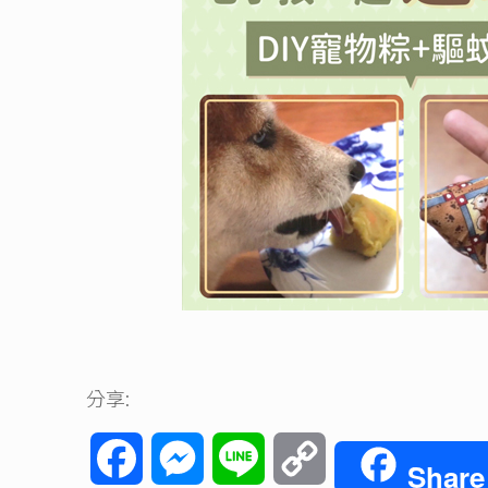
分享:
Facebook
Messenger
Line
Copy
Share