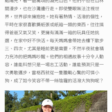
點陽光，看一碧萬頃的湖光山色。他們不但在山林
間漫步，也在沙灘邊行走。即使雙眼無法注視世
界，世界卻來擁抱她。她有著熱情、活潑的個性，
平時在家很喜歡撕紙張或紙箱一類的東西，往往搞
得爸爸又氣又笑，更擁有滿滿一箱的玩具任她挑
選，在家中好不快活。每天媽媽會帶她去樓下散步
三、四次，尤其是睡前更是需要，不然半夜就會精
力充沛的把媽媽吵醒。他們的相遇故事十分令人動
容，誰能料想只是一場志工活動，誰能預測只是一
次勇敢邁步，雷格西就從一隻膽戰心驚的可憐小
狗，成了如今笑容不帶一絲陰霾的活潑大狗狗呢？