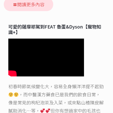
閱讀更多內容
可愛的薩摩耶駕到FEAT 魯蛋&Dyson【寵物知
識+】
初春時節氣候變化大，容易全身懶洋洋提不起勁
，而中醫漢方藥食已是我們的飲食日常，
像是常見的枸杞泡茶及入菜，或來點山楂陳皮解
膩助消化…等，
但你有想過家中的毛孩也