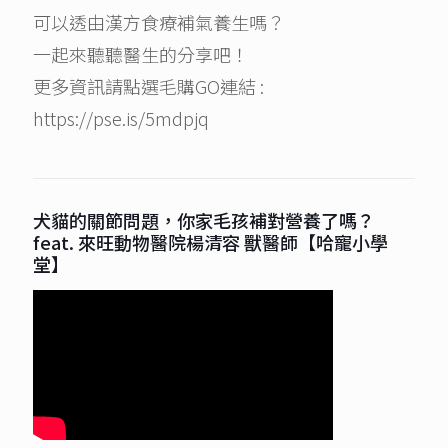
可以透由漢方食療補氣養生嗎？
一起來聽聽醫生的分享吧！
更多資訊請點選毛購GO連結 :
https://pse.is/5mdpjq
犬貓的關節問題，你家毛孩補對營養了嗎？
feat. 來旺動物醫院楊清容 獸醫師【哈寵小學
堂】