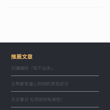
推薦文章
別讓貓咪「尿不出來」
炎熱夏季當心狗狗的常見狀況
炎炎夏日 毛孩如何有食慾?