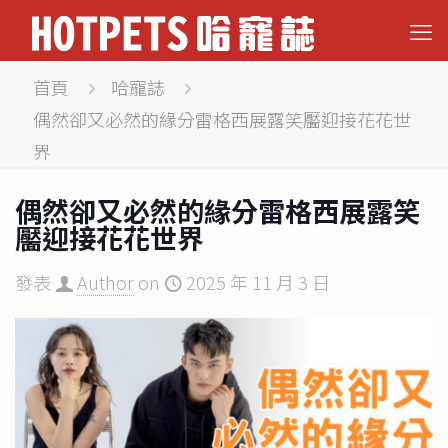
首頁
哈寵誌
偶然卻又必然的緣分雷格西展露笑靨迎接花花世
界
偶然卻又必然的緣分雷格西展露笑
靨迎接花花世界
發表
Author
on
2025 年 11 月 3 日