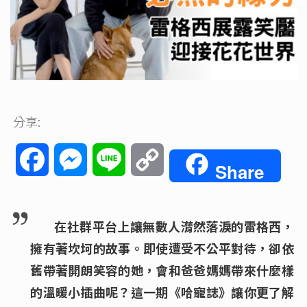
分享:
Facebook
Messenger
Line
Copy
Share
Link
在社群平台上讓無數人潸然落淚的雷格西，
擁有著坎坷的故事。即使遭受不公平對待，卻依
舊帶著開朗笑容的她，會和爸爸媽媽帶來什麼樣
的溫暖小插曲呢？這一期《哈寵誌》讓你更了解