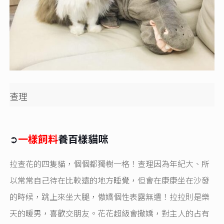
查理
➲
一樣飼料
養百樣貓咪
拉查花的四隻貓，個個都獨樹一格！查理因為年紀大、所
以常常自己待在比較遠的地方睡覺，但會在康康坐在沙發
的時候，跳上來坐大腿，傲嬌個性表露無遺！拉拉則是樂
天的暖男，喜歡交朋友。花花超級會撒嬌，對主人的占有