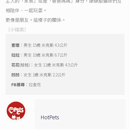
主人的「家長」或是「爸爸媽媽」身分，康康跟貓咪們互
相陪伴、一起玩耍。
更像是朋友。這樣子的關係。
［小檔案］
查理
：男生 15歲 米克斯 4.3公斤
拉拉
：男生 10歲 米克斯 6.7公斤
花花
(蛙蛙)：女生 11歲 米克斯 4.3公斤
凹凹
：女生 1歲 米克斯 2.2公斤
FB搜尋
：
拉查花
HotPets