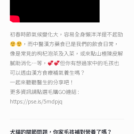
初春時節氣候變化大，容易全身懶洋洋提不起勁
，而中醫漢方藥食已是我們的飲食日常，
像是常見的枸杞泡茶及入菜，或來點山楂陳皮解
膩助消化…等，
但你有想過家中的毛孩也
可以透由漢方食療補氣養生嗎？
一起來聽聽醫生的分享吧！
更多資訊請點選毛購GO連結 :
https://pse.is/5mdpjq
犬貓的關節問題，你家毛孩補對營養了嗎？