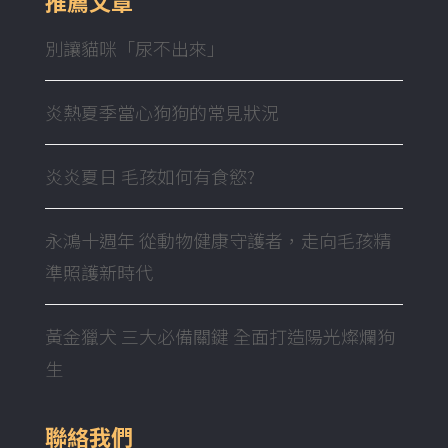
推薦文章
別讓貓咪「尿不出來」
炎熱夏季當心狗狗的常見狀況
炎炎夏日 毛孩如何有食慾?
永鴻十週年 從動物健康守護者，走向毛孩精
準照護新時代
黃金獵犬 三大必備關鍵 全面打造陽光燦爛狗
生
聯絡我們