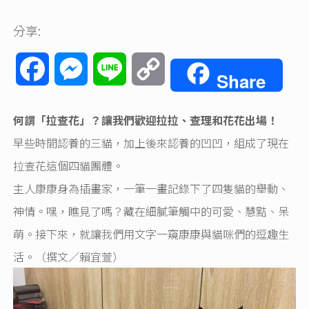
分享:
Facebook
Messenger
Line
Copy
Share
Link
何謂「拉查花」？讓我們歡迎拉拉、查理和花花出場！
早些時間認養的三貓，加上後來認養的凹凹，組成了現在
拉查花這個四貓團體。
主人康康身為插畫家，一筆一畫記錄下了四隻貓的舉動、
神情。嘿，瞧見了嗎？藏在細膩筆觸中的可愛、慧黠、呆
萌。接下來，就讓我們用文字一窺康康與貓咪們的逗趣生
活。（撰文／賴宜萱）