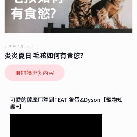
2026 年 7 月 13 日
炎炎夏日 毛孩如何有食慾?
閱讀更多內容
可愛的薩摩耶駕到FEAT 魯蛋&Dyson【寵物知
識+】