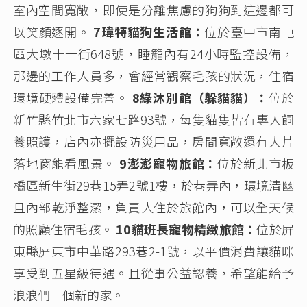
室內空間寬敞，即使是分離焦慮的狗狗到這邊都可
以笑顏逐開。
7瑋特貓狗生活館：
位於臺中市南屯
區大墩十一街648號，睡籠內有24小時監控設備，
那邊的工作人員多，會經常觀察毛孩的狀況，住宿
環境硬體設備完善。
8綠沐別館（躲貓貓）：
位於
新竹縣竹北市六家七路93號，每隻貓隻皆有專人飼
養照護，店內亦擺設防災用品，房間寬敞還有大片
落地窗能看風景。
9澎澎寵物旅館：
位於新北市板
橋區新生街29巷15弄2號1樓，於巷弄內，環境清幽
且內部乾淨整潔，負責人住於旅館內，可以全天候
的照顧住宿毛孩。
10貓班長寵物精緻旅館：
位於屏
東縣屏東市中華路293巷2-1號，以平價消費讓貓咪
享受到五星級待遇。且從事公益認養，希望能給予
浪浪們一個新的家。