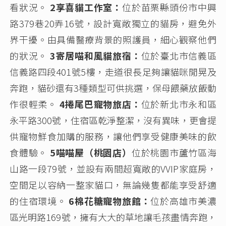
看狀況。
2享喜貓工作室：
位於苗栗縣頭份市中興
路379巷20弄16號，設計寬敞獨立的貓房，避免外
界干擾。由具備醫療背景的照護員，細心觀察他們
的狀況。
3寄居喵和風貓旅宿：
位於臺北市信義區
信義路四段401號5樓，走道很長足夠讓貓咪閒晃及
奔跑，貓砂還有3種類型可供挑選，保母餵藥放飯動
作很輕柔。
4捲尾巴寵物旅店：
位於新北市永和區
永平路300號，住宿區乾淨整潔，沒有異味，更會提
供寵物鮮食加購的服務，讓他們享受健康美味的飲
食體驗。
5喵喵屋（桃園店）
位於桃園市蘆竹區海
山路一段79號，並設有兩間超寬敞的VVIP家庭房，
空間足以容納一整家貓口，無論幾隻都能享受舒適
的住宿環境。
6棉花糖寵物旅館：
位於高雄市美濃
區光明路169號，擁有大大的草地讓毛孩盡情奔跑，