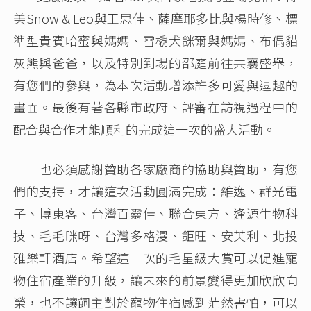
美Snow & Leo與王思佳、薩摩耶多比與楊時修、標
準型貴賓哈蜜與媽媽、雪橇犬銤爾與媽媽、布偶貓
灰熊與爸爸，以及特別到場的邵庭前往共襄盛舉，
有您們的參與，為本次活動增添許多可愛與逗趣的
畫面。最後有著各縣市政府、評審在訪視過程中的
配合與合作才能順利的完成這一次的盛大活動。
也必須感謝贊助各家廠商的協助與贊助，有您
們的支持，才讓這次活動圓滿完成：維逸、群光電
子、博東客、台灣百靈佳、聯合東方、逢源生物科
技、毛毛咪呀、台灣多格漫、鉅旺、安芙利、北投
雅樂軒酒店。希望這一次的毛星級大賞可以促進寵
物住宿產業的升級，讓未來的前景變得更加欣欣向
榮，也不讓飼主對於寵物住宿感到茫然害怕，可以