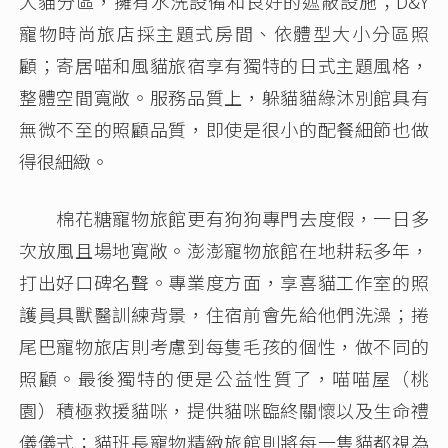
犬貓分區，擁有水洗設備和良好的遮蔽設施；D&Y
寵物時尚旅店採主題式房間、依體型大小分區照
顧；寄居喵和風貓旅宿享有獨特的日式主題風格，
整體空間寬敞。服務品質上，躲貓貓綠沐別館具有
無微不至的照顧品質，即使是很小的配餐細節也做
得很細緻。
棉花糖寵物旅館更有狗狗專門去度假，一日多
次放風且場地寬敞。澎澎寵物旅館在地耕耘多年，
打出好口碑名聲。專業度方面，享喜貓工作室的照
護員具獸醫訓練背景，住宿前會先給他們洗澡；捲
尾巴寵物旅店則考慮到每隻毛孩的個性，做不同的
照顧。最後獨特的便是公益性質了，喵喵屋（桃
園）積極救援貓咪，提供貓咪臨終關懷以及生命禮
儀儀式；貓班長寵物精緻旅館則將每一隻貓都視為