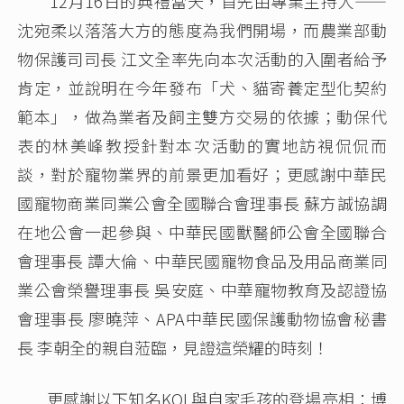
12月16日的典禮當天，首先由專業主持人——
沈宛柔以落落大方的態度為我們開場，而農業部動
物保護司司長 江文全率先向本次活動的入圍者給予
肯定，並說明在今年發布「犬、貓寄養定型化契約
範本」，做為業者及飼主雙方交易的依據；動保代
表的林美峰教授針對本次活動的實地訪視侃侃而
談，對於寵物業界的前景更加看好；更感謝中華民
國寵物商業同業公會全國聯合會理事長 蘇方誠協調
在地公會一起參與、中華民國獸醫師公會全國聯合
會理事長 譚大倫、中華民國寵物食品及用品商業同
業公會榮譽理事長 吳安庭、中華寵物教育及認證協
會理事長 廖曉萍、APA中華民國保護動物協會秘書
長 李朝全的親自蒞臨，見證這榮耀的時刻！
更感謝以下知名KOL與自家毛孩的登場亮相：博