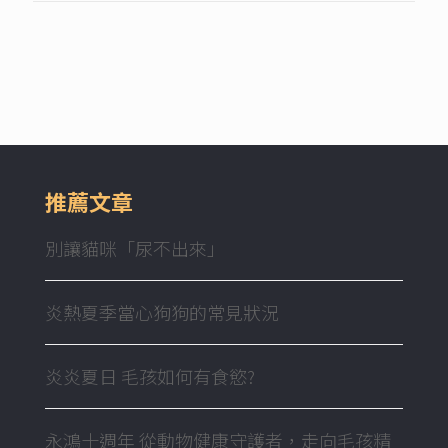
推薦文章
別讓貓咪「尿不出來」
炎熱夏季當心狗狗的常見狀況
炎炎夏日 毛孩如何有食慾?
永鴻十週年 從動物健康守護者，走向毛孩精