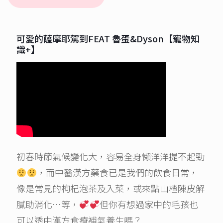
可愛的薩摩耶駕到FEAT 魯蛋&Dyson【寵物知
識+】
初春時節氣候變化大，容易全身懶洋洋提不起勁
，而中醫漢方藥食已是我們的飲食日常，
像是常見的枸杞泡茶及入菜，或來點山楂陳皮解
膩助消化…等，
但你有想過家中的毛孩也
可以透由漢方食療補氣養生嗎？