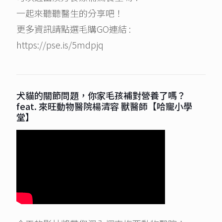
一起來聽聽醫生的分享吧！
更多資訊請點選毛購GO連結 :
https://pse.is/5mdpjq
犬貓的關節問題，你家毛孩補對營養了嗎？
feat. 來旺動物醫院楊清容 獸醫師【哈寵小學
堂】