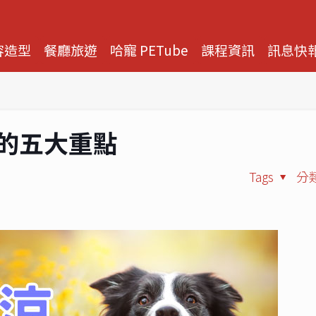
容造型
餐廳旅遊
哈寵 PETube
課程資訊
訊息快
康的五大重點
Tags
分