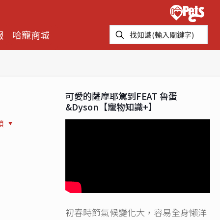
報
哈寵商城
可愛的薩摩耶駕到FEAT 魯蛋
&Dyson【寵物知識+】
類
初春時節氣候變化大，容易全身懶洋