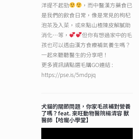
洋提不起勁
，而中醫漢方藥食已
是我們的飲食日常，像是常見的枸杞
泡茶及入菜，或來點山楂陳皮解膩助
消化…等，
但你有想過家中的毛
孩也可以透由漢方食療補氣養生嗎？
一起來聽聽醫生的分享吧！
更多資訊請點選毛購GO連結 :
https://pse.is/5mdpjq
犬貓的關節問題，你家毛孩補對營養
了嗎？feat. 來旺動物醫院楊清容 獸
醫師【哈寵小學堂】