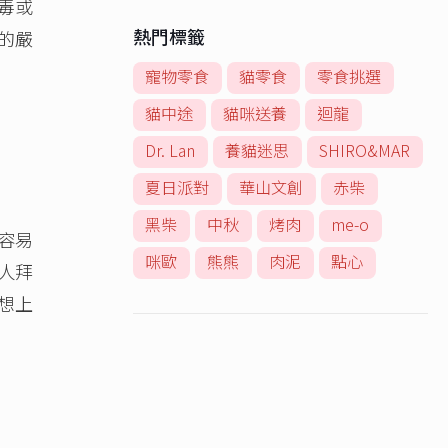
毒或
熱門標籤
的嚴
寵物零食
貓零食
零食挑選
貓中途
貓咪送養
迴龍
Dr. Lan
養貓迷思
SHIRO&MAR
夏日派對
華山文創
赤柴
黑柴
中秋
烤肉
me-o
容易
咪歐
熊熊
肉泥
點心
人拜
想上