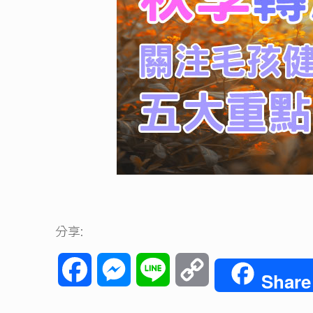
分享:
Facebook
Messenger
Line
Copy
Share
Link