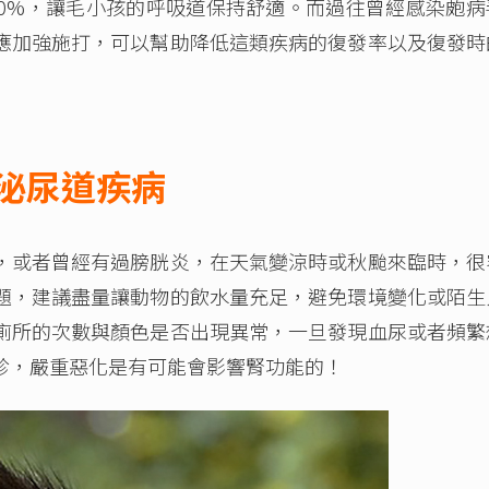
70%，讓毛小孩的呼吸道保持舒適。而過往曾經感染皰病
應加強施打，可以幫助降低這類疾病的復發率以及復發時
泌尿道疾病
或者曾經有過膀胱炎，在天氣變涼時或秋颱來臨時，很
題，建議盡量讓動物的飲水量充足，避免環境變化或陌生
廁所的次數與顏色是否出現異常，一旦發現血尿或者頻繁
診，嚴重惡化是有可能會影響腎功能的！