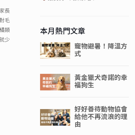
家長
對毛
本月熱門文章
橘類
就少