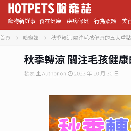
寵物新鮮事
食在健康
疾病保健
行為照護
美
首頁
哈寵誌
秋季轉涼 關注毛孩健康的五大重點
秋季轉涼 關注毛孩健
發表
Author
on
2023 年 10 月 30 日