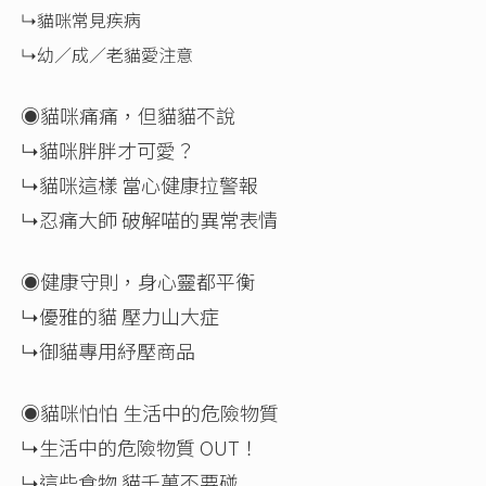
↳貓咪常見疾病
↳幼／成／老貓愛注意
◉貓咪痛痛，但貓貓不說
↳貓咪胖胖才可愛？
↳貓咪這樣 當心健康拉警報
↳忍痛大師 破解喵的異常表情
◉健康守則，身心靈都平衡
↳優雅的貓 壓力山大症
↳御貓專用紓壓商品
◉貓咪怕怕 生活中的危險物質
↳生活中的危險物質 OUT！
↳這些食物 貓千萬不要碰