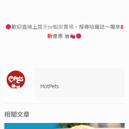
歡迎直接上
露天
or
蝦皮賣場
，搜尋哈寵誌～獨享
8
折
優惠
HotPets
相關文章