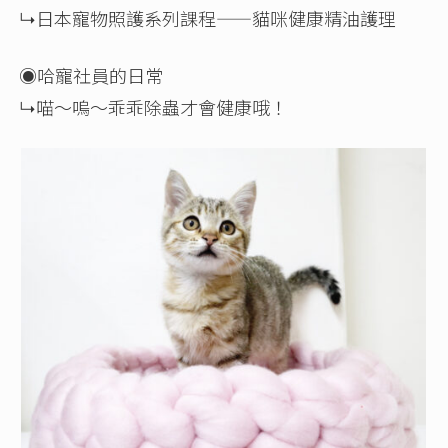
↳日本寵物照護系列課程——貓咪健康精油護理
◉哈寵社員的日常
↳喵～嗚～乖乖除蟲才會健康哦！