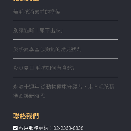
帶毛孩消暑前的準備
別讓貓咪「尿不出來」
炎熱夏季當心狗狗的常見狀況
炎炎夏日 毛孩如何有食慾?
永鴻十週年 從動物健康守護者，走向毛孩精
準照護新時代
聯絡我們
客戶服務專線：02-2363-8838