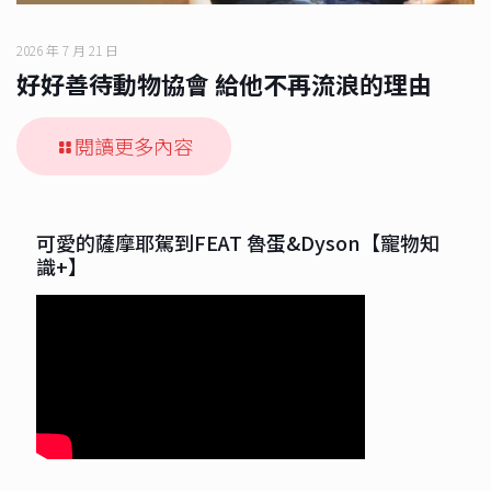
2026 年 7 月 21 日
好好善待動物協會 給他不再流浪的理由
閱讀更多內容
可愛的薩摩耶駕到FEAT 魯蛋&Dyson【寵物知
識+】