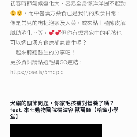
初春時節氣候變化大，容易全身懶洋洋提不起勁
，而中醫漢方藥食已是我們的飲食日常，
像是常見的枸杞泡茶及入菜，或來點山楂陳皮解
膩助消化…等，
但你有想過家中的毛孩也
可以透由漢方食療補氣養生嗎？
一起來聽聽醫生的分享吧！
更多資訊請點選毛購GO連結 :
https://pse.is/5mdpjq
犬貓的關節問題，你家毛孩補對營養了嗎？
feat. 來旺動物醫院楊清容 獸醫師【哈寵小學
堂】