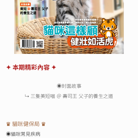
✦ 本期精彩內容 ✦
◉封面故事
↳ 三隻美短喵 ＠ 壽司王 父子的養生之道
♛ 貓咪健保局 ♛
◉貓咪常見疾病