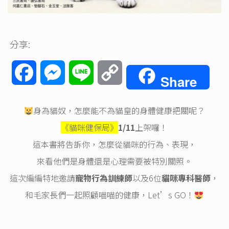
分享:
Facebook
Messenger
Line
Copy
Share
Link
身為貓奴，怎麼能不為貓皇的身體健康把關呢？
《貓咪健保局》
1/11
上架囉！
這本書將告訴你，怎麼從貓咪的行為、表現，
來看他們是身體還是心理需要被特別關照。
這次編編特地邀請
寵物行為訓練師
以及6位
貓咪專科醫師
，
和毛家長們一起照顧喵喵的健康，Let’s GO！