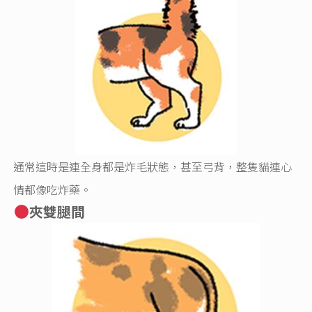
通常這時是連全身都是炸毛狀態，甚至弓背，整隻貓連心
情都像吃炸藥。
夾雙腿間