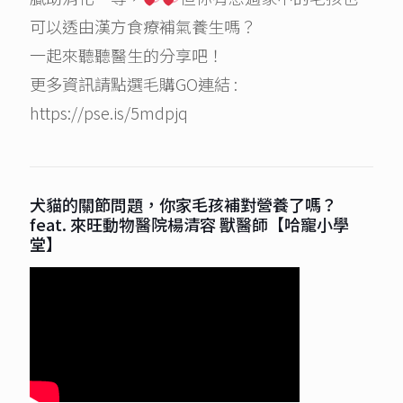
可以透由漢方食療補氣養生嗎？
一起來聽聽醫生的分享吧！
更多資訊請點選毛購GO連結 :
https://pse.is/5mdpjq
犬貓的關節問題，你家毛孩補對營養了嗎？
feat. 來旺動物醫院楊清容 獸醫師【哈寵小學
堂】