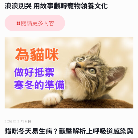
浪浪別哭 用故事翻轉寵物領養文化
閱讀更多內容
2026 年 2 月 9 日
貓咪冬天易生病？獸醫解析上呼吸道感染與