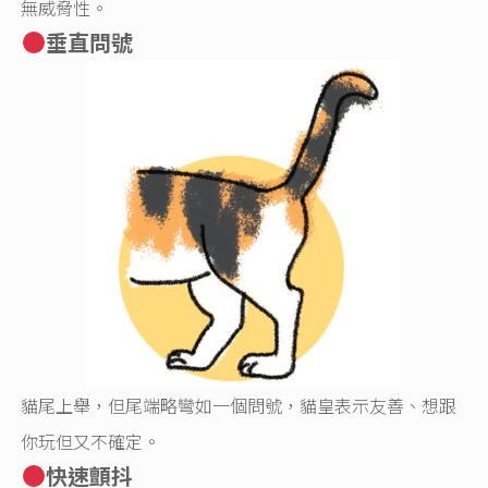
無威脅性。
垂直問號
貓尾上舉，但尾端略彎如一個問號，貓皇表示友善、想跟
你玩但又不確定。
快速顫抖