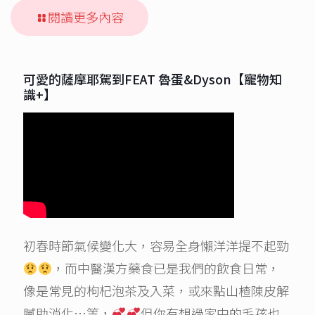
閱讀更多內容
可愛的薩摩耶駕到FEAT 魯蛋&Dyson【寵物知
識+】
初春時節氣候變化大，容易全身懶洋洋提不起勁
，而中醫漢方藥食已是我們的飲食日常，
像是常見的枸杞泡茶及入菜，或來點山楂陳皮解
膩助消化…等，
但你有想過家中的毛孩也