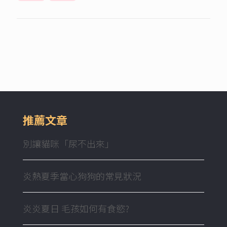
推薦文章
別讓貓咪「尿不出來」
炎熱夏季當心狗狗的常見狀況
炎炎夏日 毛孩如何有食慾?