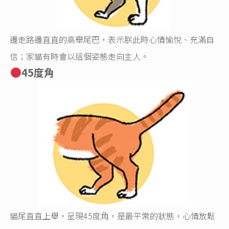
邊走路邊直直的高舉尾巴，表示朕此時心情愉悅、充滿自
信；家貓有時會以這個姿態走向主人。
45度角
貓尾直直上舉，呈現45度角，是最平常的狀態，心情放鬆