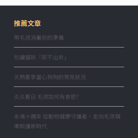
推薦文章
帶毛孩消暑前的準備
別讓貓咪「尿不出來」
炎熱夏季當心狗狗的常見狀況
炎炎夏日 毛孩如何有食慾?
永鴻十週年 從動物健康守護者，走向毛孩精
準照護新時代