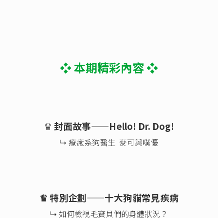
❖ 本期精彩內容 ❖
♛
封面故事——Hello! Dr. Dog!
↳ 療癒系狗醫生 麥可與噗優
♛ 特別企劃——十大狗貓常見疾病
↳ 如何檢視毛寶貝們的身體狀況？