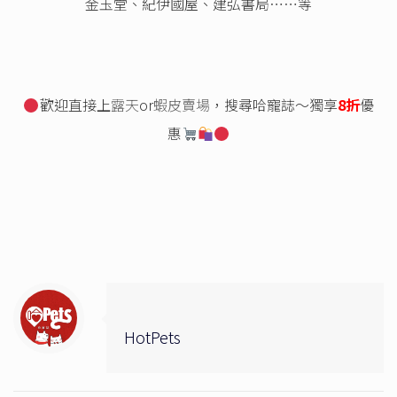
金玉堂、紀伊國屋、建弘書局⋯⋯等
歡迎直接上
露天
or
蝦皮賣場
，搜尋哈寵誌～獨享
8折
優
惠
HotPets