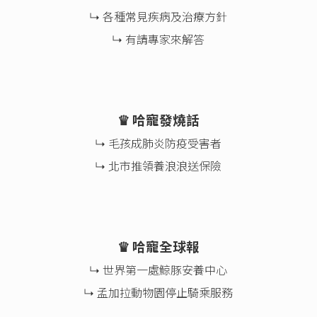
↳ 各種常見疾病及治療方針
↳ 有請專家來解答
♛ 哈寵發燒話
↳ 毛孩成肺炎防疫受害者
↳ 北市推領養浪浪送保險
♛ 哈寵全球報
↳ 世界第一處鯨豚安養中心
↳ 孟加拉動物園停止騎乘服務