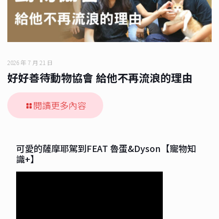
2026 年 7 月 21 日
好好善待動物協會 給他不再流浪的理由
閱讀更多內容
可愛的薩摩耶駕到FEAT 魯蛋&Dyson【寵物知
識+】