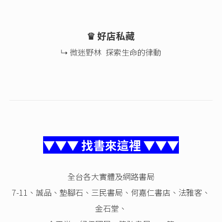
♛ 好店私藏
↳ 微迷野林 探索生命的律動
▼▼▼ 找書來這裡 ▼▼▼
全台各大實體及網路書局
7-11、誠品、墊腳石、三民書局、何嘉仁書店、法雅客、
金石堂、