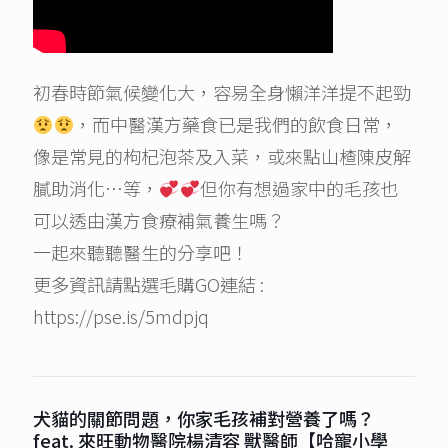
初春時節氣候變化大，容易全身懶洋洋提不起勁
，而中醫漢方藥食已是我們的飲食日常，
像是常見的枸杞泡茶及入菜，或來點山楂陳皮解
膩助消化…等，
但你有想過家中的毛孩也
可以透由漢方食療補氣養生嗎？
一起來聽聽醫生的分享吧！
更多資訊請點選毛購GO連結 :
https://pse.is/5mdpjq
犬貓的關節問題，你家毛孩補對營養了嗎？
feat. 來旺動物醫院楊清容 獸醫師【哈寵小學