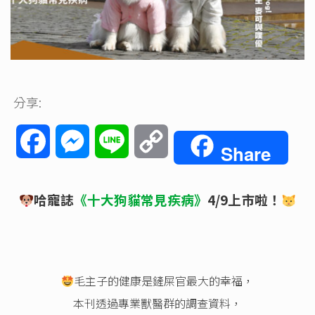
分享:
Facebook
Messenger
Line
Copy
Share
Link
哈寵誌
《十大狗貓常見疾病》
4/9上市啦！
毛主子的健康是鏟屎官最大的幸福，
本刊透過專業獸醫群的調查資料，