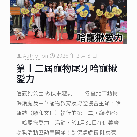
Author
on
2026 年 2 月 3 日
第十二屆寵物尾牙哈寵揪
愛力
信義狗公園 做伙來遊玩 冬臺北市動物
保護處及中華寵物教育及認證協會主辦、哈
寵誌（頤和文化）執行的第十二屆寵物尾牙
「哈寵揪愛力」活動，於1月31日在信義廣
場狗活動區熱鬧開辦！動保處處長 陳英豪