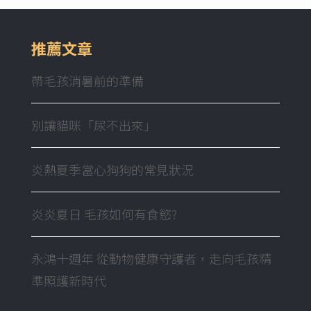
推薦文章
帶毛孩消暑前的準備
別讓貓咪「尿不出來」
炎熱夏季當心狗狗的常見狀況
炎炎夏日 毛孩如何有食慾?
永鴻十週年 從動物健康守護者，走向毛孩精
準照護新時代