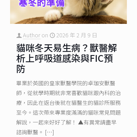
Author
on
2026 年 2 月 9 日
貓咪冬天易生病？獸醫解
析上呼吸道感染與FIC預
防
畢業於英國的皇家獸醫學院的卓珈安獸醫
師，從就學時期就非常喜歡貓咪跟內科的治
療，因此在返台後就在貓醫生的貓診所服務
至今。這次帶來專業度滿滿的貓咪常見問題
解說，一起來好好了解！ ▲有異常請盡早
諮詢獸醫。
[…]