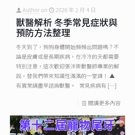
Author
on
2026 年 2 月 4 日
獸醫解析 冬季常見症狀與
預防方法整理
冬天到了，狗狗身體開始頻頻出問題嗎？不
論是皮膚或是長期疾病，在冷冷的天都需要
特別注意，這次歡迎張泮崇獸醫師專業的解
說，替我們帶來知識性滿滿的一堂課！ ▲
有異常請盡早諮詢獸醫。 常見疾病有
[…]
閱讀更多內容