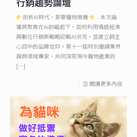
行銷趨勢論壇​
剖析AI時代，昇華寵物商機
本次論
壇將聚焦在AI的崛起下，如何利用情感經濟
與數位行銷新戰略迎戰AI洪流，並建立飼主
心目中的品牌信仰。第十一屆特別邀請業界
與跨領域專家，共同深究現今寵物產業的
[…]
閱讀更多內容