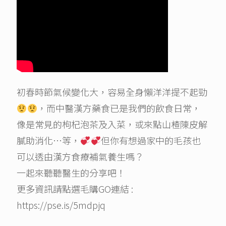
初春時節氣候變化大，容易全身懶洋洋提不起勁
，而中醫漢方藥食已是我們的飲食日常，
像是常見的枸杞泡茶及入菜，或來點山楂陳皮解
膩助消化…等，
但你有想過家中的毛孩也
可以透由漢方食療補氣養生嗎？
一起來聽聽醫生的分享吧！
更多資訊請點選毛購GO連結 :
https://pse.is/5mdpjq