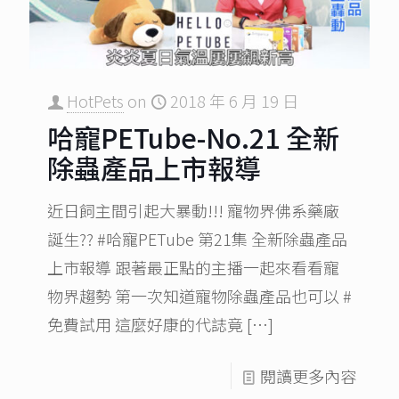
HotPets
on
2018 年 6 月 19 日
哈寵PETube-No.21 全新
除蟲產品上市報導
近日飼主間引起大暴動!!! 寵物界佛系藥廠
誕生?? #哈寵PETube 第21集 全新除蟲產品
上市報導 跟著最正點的主播一起來看看寵
物界趨勢 第一次知道寵物除蟲產品也可以 #
免費試用 這麼好康的代誌竟
[…]
閱讀更多內容