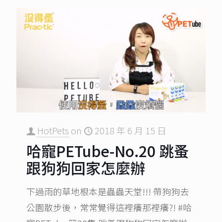
HotPets
on
2018 年 6 月 15 日
哈寵PETube-No.20 跳蚤
跟狗狗回家怎麼辦
下過雨的草地根本是蟲蟲天堂!!! 帶狗狗去
公園散步後，常常覺得這裡癢那裡癢?! #哈