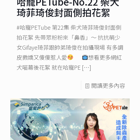
哈寵PETube-No.22 柴犬
琦菲琦俊封面側拍花絮
#哈寵PETube 第22集 柴犬琦菲琦俊封面側
拍花絮 先帶眾粉粉來「鼻香」～ 抗抗萌少
女Gifaye琦菲跟帥弟琦俊在拍攝現場 有多調
皮撒嬌又傻傻惹人愛
想看更多網紅
犬喵幕後花絮 就在哈寵PE
[…]
閱讀更多內容