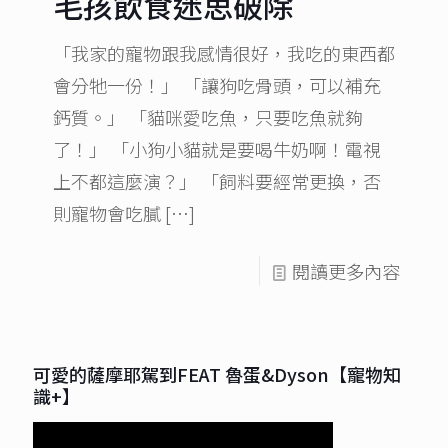
毛孩飲食迷思破除
「我家的寵物跟我感情很好，我吃的東西都
會分牠一份！」 「讓狗吃骨頭，可以補充
鈣質。」 「貓咪愛吃魚，只要吃魚就夠
了！」 「小狗小貓就是要喝牛奶啊！電視
上不都這麼演？」 「飼料要經常更換，否
則寵物會吃膩
[…]
閱讀更多內容
可愛的薩摩耶駕到FEAT 魯蛋&Dyson【寵物知
識+】