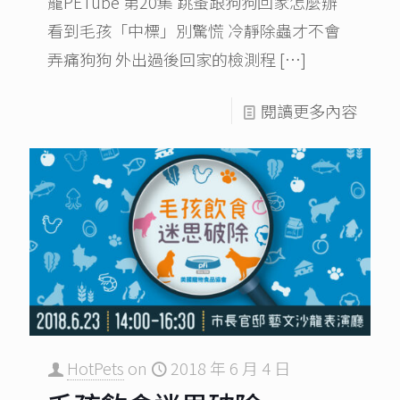
寵PETube 第20集 跳蚤跟狗狗回家怎麼辦
看到毛孩「中標」別驚慌 冷靜除蟲才不會
弄痛狗狗 外出過後回家的檢測程
[…]
閱讀更多內容
HotPets
on
2018 年 6 月 4 日