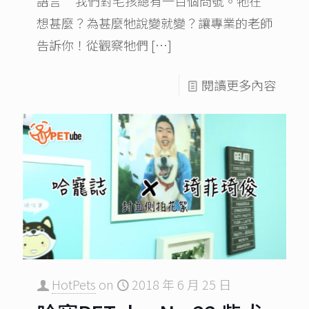
語言 我們對毛孩總有一百個問號。牠在
想甚麼？為甚麼牠說變就變？讓專業的老師
告訴你！從觀察牠們
[…]
閱讀更多內容
HotPets
on
2018 年 6 月 25 日