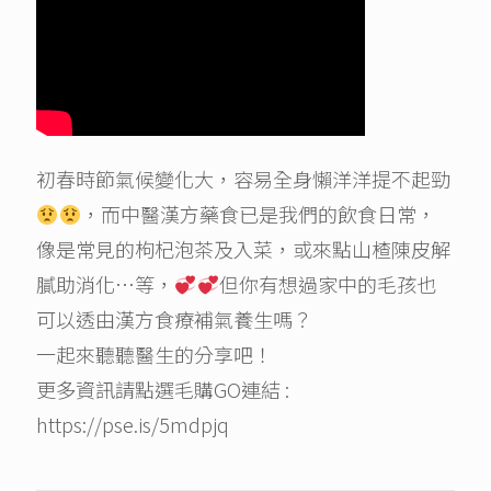
初春時節氣候變化大，容易全身懶洋洋提不起勁
，而中醫漢方藥食已是我們的飲食日常，
像是常見的枸杞泡茶及入菜，或來點山楂陳皮解
膩助消化…等，
但你有想過家中的毛孩也
可以透由漢方食療補氣養生嗎？
一起來聽聽醫生的分享吧！
更多資訊請點選毛購GO連結 :
https://pse.is/5mdpjq