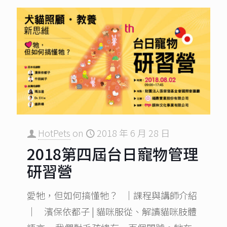
HotPets
on
2018 年 6 月 28 日
2018第四屆台日寵物管理
研習營
愛牠，但如何搞懂牠？ ｜課程與講師介紹
｜ 濱保依都子 | 貓咪服從、解讀貓咪肢體