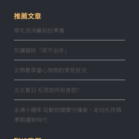
推薦文章
帶毛孩消暑前的準備
別讓貓咪「尿不出來」
炎熱夏季當心狗狗的常見狀況
炎炎夏日 毛孩如何有食慾?
永鴻十週年 從動物健康守護者，走向毛孩精
準照護新時代