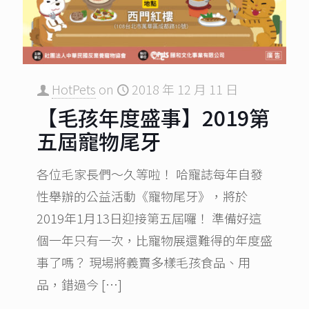
HotPets
on
2018 年 12 月 11 日
【毛孩年度盛事】2019第
五屆寵物尾牙
各位毛家長們～久等啦！ 哈寵誌每年自發
性舉辦的公益活動《寵物尾牙》，將於
2019年1月13日迎接第五屆囉！ 準備好這
個一年只有一次，比寵物展還難得的年度盛
事了嗎？ 現場將義賣多樣毛孩食品、用
品，錯過今
[…]