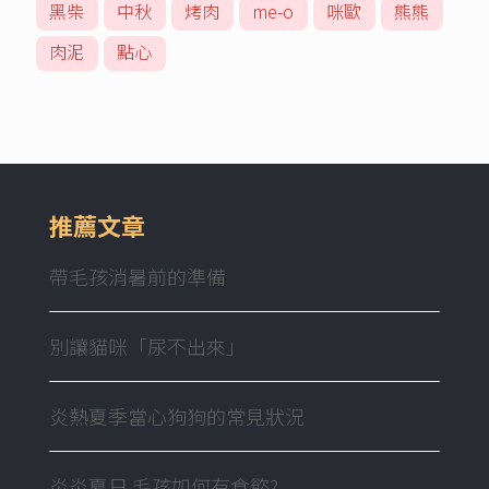
黑柴
中秋
烤肉
me-o
咪歐
熊熊
肉泥
點心
推薦文章
帶毛孩消暑前的準備
別讓貓咪「尿不出來」
炎熱夏季當心狗狗的常見狀況
炎炎夏日 毛孩如何有食慾?