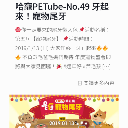
哈寵PETube-No.49 牙起
來！寵物尾牙
你一定要來的尾牙懶人包​
活動名稱：
第五屆【寵物尾牙】
活動時間：
2019/1/13 (日) 大家作夥「牙」起來
不負眾毛爸毛媽們期待 年度寵物盛會即
將與大家見面囉！
#過年好 #帶毛孩
[…]
閱讀更多內容