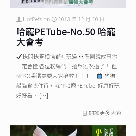
HotPets
on
2018 年 12 月 20 日
哈寵PETube-No.50 哈寵
大會考
快問快答相信都有玩過
看圖說故事你
一定會懂 各位粉絲們！選舉雖然過了！ 但
NEKO醬還需要大家搶救！！！
狗狗
貓貓食衣住行，就在哈寵PETube 好康好玩
好好看，
[…]
閱讀更多內容