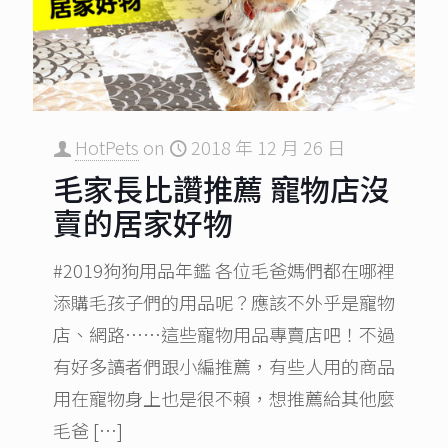
HotPets
on
2018 年 12 月 26 日
毛家長比讚推薦 寵物店沒
賣的居家好物
#2019狗狗用品年鑑 各位毛爸媽們都在哪裡
添購毛孩子們的用品呢？應該不外乎是寵物
店、網路……這些寵物用品專賣店吧！不過
有好多讀者們跟小編推薦，有些人用的商品
用在寵物身上也是很不賴，想推薦給其他麼
毛爸
[…]