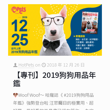
HotPets
on
2018 年 12 月 26 日
【專刊】2019狗狗用品年
鑑
Woof Woof～ 哈寵誌《 #2019狗狗用品
年鑑》強勢登台啦 汪眾矚目的極實用、超