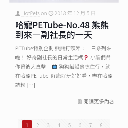
HotPets
on
2018 年 12 月 5 日
哈寵PETube-No.48 熊熊
到來—副社長的一天
PETube特別企劃 熊熊打頭陣：一日系列來
啦！ 好奇副社長的日常生活嗎
小編們帶
你幕後大直擊
狗狗貓貓食衣住行，就
在哈寵PETube 好康好玩好好看，盡在哈寵
誌粉
[…]
閱讀更多內容
1
2
3
4
5
6
7
8