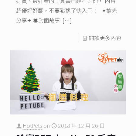
好買、最好看的工具書已經在等你， 內容
超優好好翻，不要猶豫了快入手！ ✦搶先
分享✦ ◉封面故事
[…]
閱讀更多內容
HotPets
on
2018 年 12 月 26 日