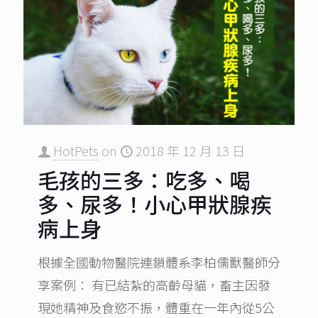
HotPets
on
2018 年 12 月 13 日
毛孩的三多：吃多、喝
多、尿多！小心甲狀腺疾
病上身
根據全國動物醫院連鎖體系李柏儒獸醫師分
享案例： 有已結紮的高齡母貓，畜主因發
現她精神及食慾不振，體重在一年內從5公