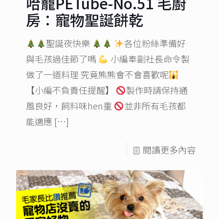
哈寵PETube-No.51 毛廚
房：寵物聖誕餅乾
聖誕夜快樂
各位粉絲準備好
與毛孩過佳節了嗎
小編奉副社長命令製
做了一道料理 究竟熊熊會不會喜歡呢
【小編不負責任提醒】
製作時請保持通
風良好，飼料味hen重
並非所有毛孩都
能適應
[…]
閱讀更多內容