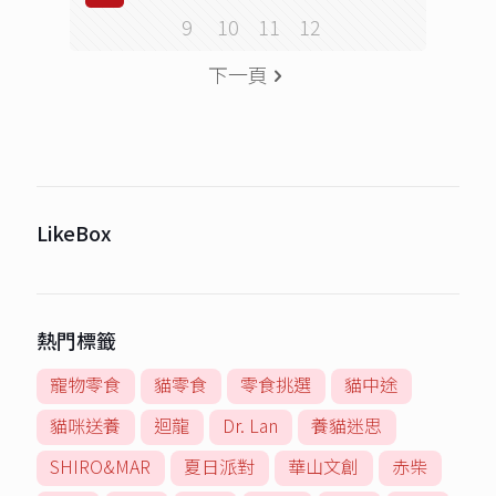
9
10
11
12
下一頁
LikeBox
熱門標籤
寵物零食
貓零食
零食挑選
貓中途
貓咪送養
迴龍
Dr. Lan
養貓迷思
SHIRO&MAR
夏日派對
華山文創
赤柴