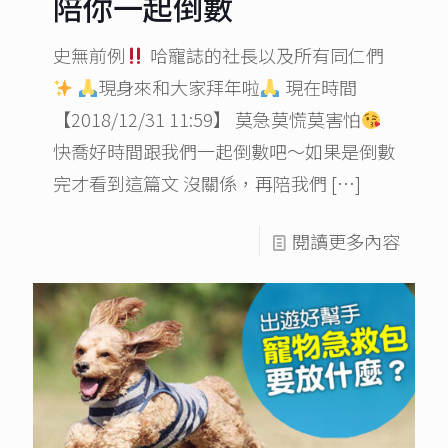
陪你一起倒數
史無前例
哈寵誌的社長以及所有同仁們
現身來和大家拜年啦
現在時間
【2018/12/31 11:59】 莫急莫慌莫害怕
快喬好時間跟我們一起倒數吧～如果是倒數
完才看到這篇文 沒關係，再陪我們
[…]
閱讀更多內容