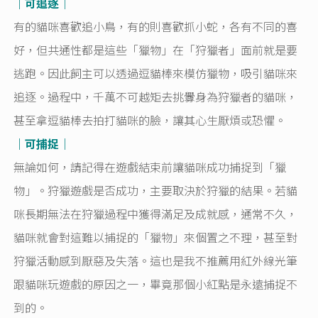
｜可追逐｜
有的貓咪喜歡追小鳥，有的則喜歡抓小蛇，各有不同的喜
好，但共通性都是這些「獵物」在「狩獵者」面前就是要
逃跑。因此飼主可以透過逗貓棒來模仿獵物，吸引貓咪來
追逐。過程中，千萬不可越矩去挑釁身為狩獵者的貓咪，
甚至拿逗貓棒去拍打貓咪的臉，讓其心生厭煩或恐懼。
｜可捕捉｜
無論如何，請記得在遊戲結束前讓貓咪成功捕捉到「獵
物」。狩獵遊戲是否成功，主要取決於狩獵的結果。若貓
咪長期無法在狩獵過程中獲得滿足及成就感，通常不久，
貓咪就會對這難以捕捉的「獵物」來個置之不理，甚至對
狩獵活動感到厭惡及失落。這也是我不推薦用紅外線光筆
跟貓咪玩遊戲的原因之一，畢竟那個小紅點是永遠捕捉不
到的。