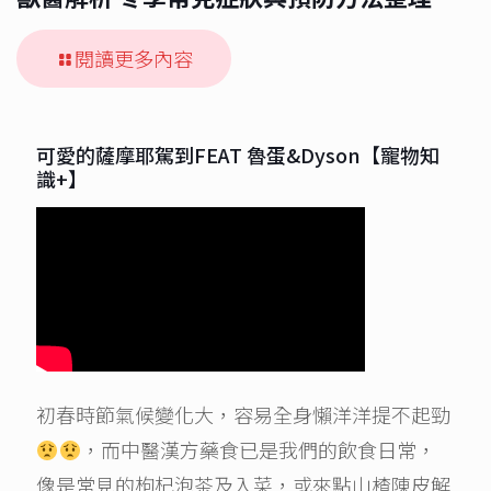
閱讀更多內容
可愛的薩摩耶駕到FEAT 魯蛋&Dyson【寵物知
識+】
初春時節氣候變化大，容易全身懶洋洋提不起勁
，而中醫漢方藥食已是我們的飲食日常，
像是常見的枸杞泡茶及入菜，或來點山楂陳皮解