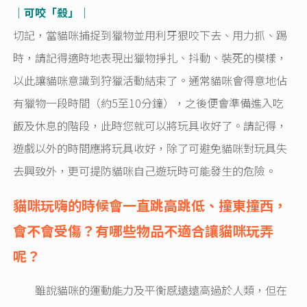
｜可咬「殺」｜
切記，當貓咪捕捉到獵物並用利牙狠咬下去、用力抓、踢
時，請記得適時地表現出獵物掙扎、抖動、裝死的模樣，
以此讓貓咪意識到狩獵活動結束了。通常貓咪會得意地佔
有獵物一段時間（約5至10分鐘），之後便會準備進入吃
飯及休息的階段，此時您就可以將玩具收好了。請記得，
遊戲以外的時間應將玩具收好，除了可避免貓咪對玩具失
去興致外，更可提防貓咪自己遊玩時可能發生的危險。
貓咪玩嗨的時候會一直跳高跳低、撞東撞西，
會不會受傷？有哪些物品不適合讓貓咪玩弄
呢？
雖說貓咪的運動能力及平衡感遠遠高過於人類，但在