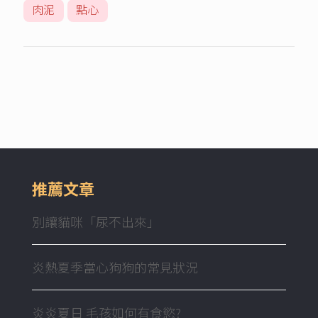
肉泥
點心
推薦文章
別讓貓咪「尿不出來」
炎熱夏季當心狗狗的常見狀況
炎炎夏日 毛孩如何有食慾?