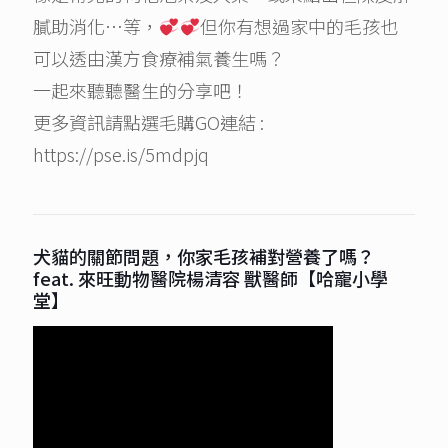
膩助消化…等，
但你有想過家中的毛孩也
可以透由漢方食療補氣養生嗎？
一起來聽聽醫生的分享吧！
更多資訊請點選毛購GO連結 :
https://pse.is/5mdpjq
犬貓的關節問題，你家毛孩補對營養了嗎？
feat. 來旺動物醫院楊清容 獸醫師【哈寵小學
堂】