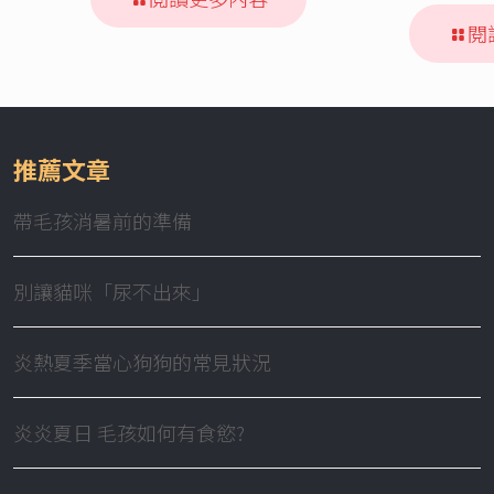
閱
推薦文章
帶毛孩消暑前的準備
別讓貓咪「尿不出來」
炎熱夏季當心狗狗的常見狀況
炎炎夏日 毛孩如何有食慾?