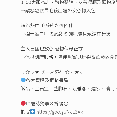
3200家寵物店、動物醫院、友善餐廳及寵物旅
↳讓您輕鬆帶毛孩出遊の安心懶人包
網路熱門 毛孩的永恆陪伴
↳獨一無二毛孩紀念物 讓毛寶貝永遠在身邊
主人出國也放心 寵物保母正夯
↳保母到府服務，陪伴毛寶貝玩樂＆照顧飲食
╭☆╭★ 找書來這裡 ☆╮★╮
各大實體及網路書局
誠品、金石堂、墊腳石、法雅客、建宏、讀冊、
哈寵誌獨享８折優惠
蝦皮
https://goo.gl/N8L3Ak