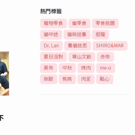
熱門標籤
寵物零食
貓零食
零食挑選
貓中途
貓咪送養
迴龍
Dr. Lan
養貓迷思
SHIRO&MAR
夏日派對
華山文創
赤柴
黑柴
中秋
烤肉
me-o
咪歐
熊熊
肉泥
點心
不