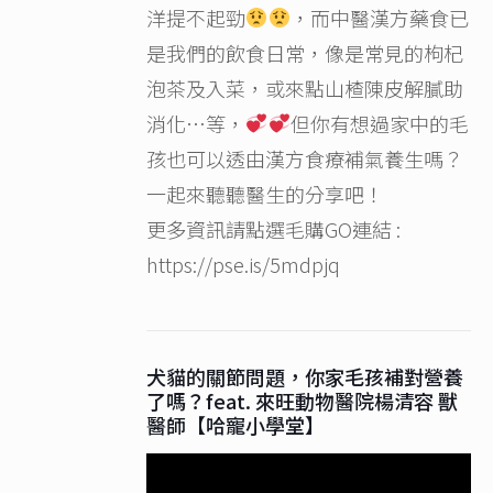
洋提不起勁
，而中醫漢方藥食已
是我們的飲食日常，像是常見的枸杞
泡茶及入菜，或來點山楂陳皮解膩助
消化…等，
但你有想過家中的毛
孩也可以透由漢方食療補氣養生嗎？
一起來聽聽醫生的分享吧！
更多資訊請點選毛購GO連結 :
https://pse.is/5mdpjq
犬貓的關節問題，你家毛孩補對營養
了嗎？feat. 來旺動物醫院楊清容 獸
醫師【哈寵小學堂】