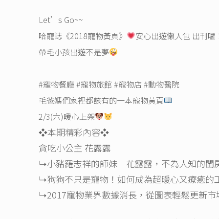
Link
Let’s Go~~
哈寵誌《2018寵物黃頁》
安心出遊懶人包 出刊囉
帶毛小孩出遊不是夢
#寵物餐廳
#寵物旅館
#寵物店
#動物醫院
毛爸媽們家裡都該有的一本寵物黃頁
2/3(六)暖心上架
❖本期精彩內容❖
貪吃小公主 花露露
↳小豬羅志祥的師妹－花露露，不為人知的閨
↳狗狗不只是寵物！如何成為超暖心又療癒的
↳2017寵物業界數據消長，從圖表輕鬆更新市