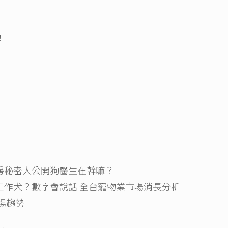
！
房秘密大公開狗醫生在幹嘛？
工作犬？數字會說話 全台寵物業市場消長分析
場趨勢