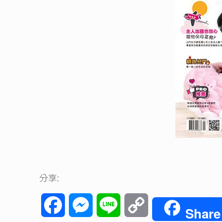
分享:
Facebook
Messenger
Line
Copy
Share