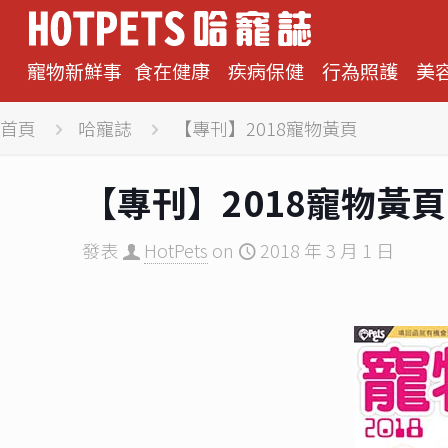
寵物新鮮事
食在健康
疾病保健
行為照護
美
首頁
哈寵誌
【專刊】2018寵物黃頁
【專刊】2018寵物黃頁
發表
HotPets
on
2018 年 3 月 1 日