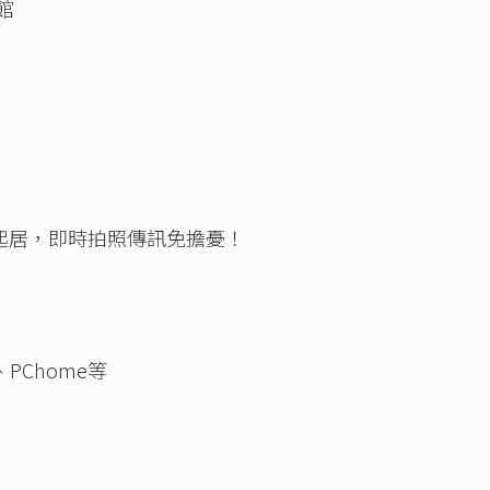
館
起居，即時拍
照傳訊免擔憂！
PChom
e等