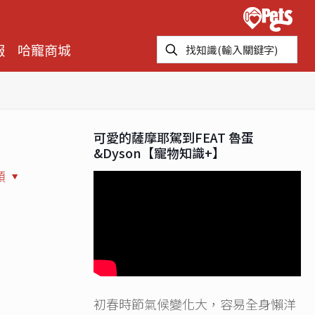
報
哈寵商城
可愛的薩摩耶駕到FEAT 魯蛋
&Dyson【寵物知識+】
類
初春時節氣候變化大，容易全身懶洋