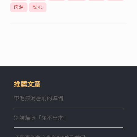
肉泥
點心
推薦文章
帶毛孩消暑前的準備
別讓貓咪「尿不出來」
炎熱夏季當心狗狗的常見狀況