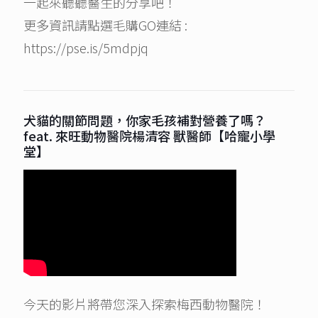
一起來聽聽醫生的分享吧！
更多資訊請點選毛購GO連結 :
https://pse.is/5mdpjq
犬貓的關節問題，你家毛孩補對營養了嗎？
feat. 來旺動物醫院楊清容 獸醫師【哈寵小學
堂】
今天的影片將帶您深入探索梅西動物醫院！