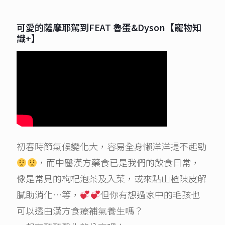
可愛的薩摩耶駕到FEAT 魯蛋&Dyson【寵物知
識+】
初春時節氣候變化大，容易全身懶洋洋提不起勁
，而中醫漢方藥食已是我們的飲食日常，
像是常見的枸杞泡茶及入菜，或來點山楂陳皮解
膩助消化…等，
但你有想過家中的毛孩也
可以透由漢方食療補氣養生嗎？