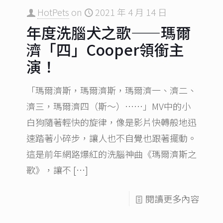
HotPets
on
2021 年 4 月 14 日
年度洗腦犬之歌——瑪爾
濟「四」Cooper領銜主
演！
「瑪爾濟斯，瑪爾濟斯，瑪爾濟一、濟二、
濟三，瑪爾濟四（斯～）⋯⋯」MV中的小
白狗隨著輕快的旋律，像是影片快轉般地迅
速踏著小碎步，讓人也不自覺也跟著擺動。
這是前年網路爆紅的洗腦神曲《瑪爾濟斯之
歌》，讓不
[…]
閱讀更多內容