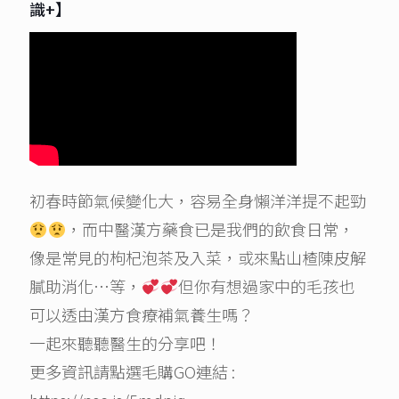
識+】
初春時節氣候變化大，容易全身懶洋洋提不起勁
，而中醫漢方藥食已是我們的飲食日常，
像是常見的枸杞泡茶及入菜，或來點山楂陳皮解
膩助消化…等，
但你有想過家中的毛孩也
可以透由漢方食療補氣養生嗎？
一起來聽聽醫生的分享吧！
更多資訊請點選毛購GO連結 :