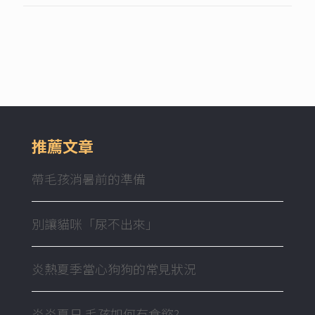
推薦文章
帶毛孩消暑前的準備
別讓貓咪「尿不出來」
炎熱夏季當心狗狗的常見狀況
炎炎夏日 毛孩如何有食慾?