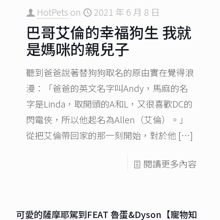
HotPets
on
2021 年 6 月 8 日
巴哥艾倫的幸福狗生 我就
是媽咪的親兒子
聽到爸爸說著替狗狗取名的原由實在覺得浪
漫：「爸爸的英文名字叫Andy，馬麻的名
字是Linda，取開頭的A和L，又很喜歡DC的
閃電俠，所以他起名為Allen（艾倫）。」
從把艾倫帶回家的那一刻開始，對於他
[…]
閱讀更多內容
可愛的薩摩耶駕到FEAT 魯蛋&Dyson【寵物知