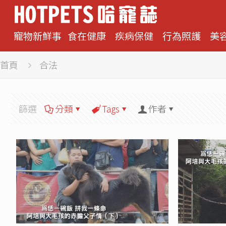
寵物新鮮事
食在健康
疾病保健
行為照護
美
首頁
合法
篩選
分類
Tags
作者