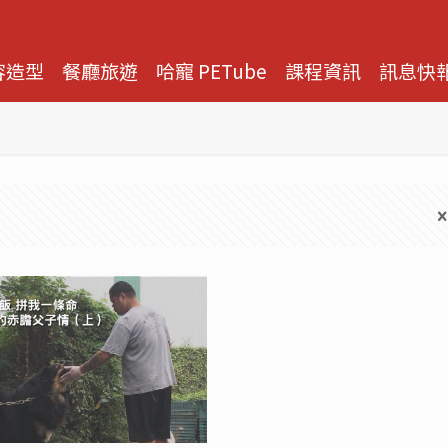
容造型
餐廳旅遊
哈寵 PETube
課程資訊
訊息快