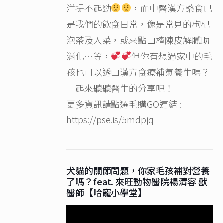
洋提不起勁
，而中醫漢方藥食已
是我們的飲食日常，像是常見的枸杞
泡茶及入菜，或來點山楂陳皮解膩助
消化…等，
但你有想過家中的毛
孩也可以透由漢方食療補氣養生嗎？
一起來聽聽醫生的分享吧！
更多資訊請點選毛購GO連結 :
https://pse.is/5mdpjq
犬貓的關節問題，你家毛孩補對營養
了嗎？feat. 來旺動物醫院楊清容 獸
醫師【哈寵小學堂】