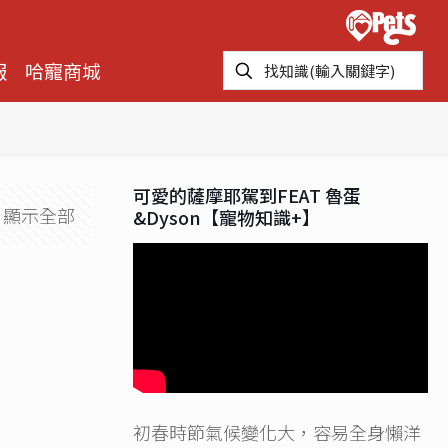
報
哈寵商城
可愛的薩摩耶駕到FEAT 魯蛋
顯示全部
&Dyson【寵物知識+】
初春時節氣候變化大，容易全身懶洋