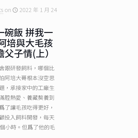
ts
on
2022 年 1 月 24
一碗飯 拼我一
 阿培與大毛孩
膽父子情(上）
舍跟研發飼料，哪個比
怕阿培大哥根本沒空思
題，承接家中的工廠生
滿腔熱愛、養藏獒養到
爲了讓毛孩吃得更好，
顧投入飼料開發，每天
6個小時。但爲了他的毛