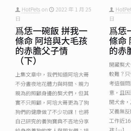
HotPets
on
2022 年 1 月 25
HotPe
日
日
爲恁一碗飯 拼我一
爲恁
條命 阿培與大毛孩
條命
的赤膽父子情
的赤
（下）
開藏獒犬
較難？只
上集文章中，我們知道阿培大哥
考這個問
不分晝夜地花體力與時間、親力
意，且因
親為的照顧身邊的獒犬們，但其
開犬舍，
實不只照顧，阿培大哥更為了狗
又義無反
狗們的健康做了不少功課！也將
工作近1
自己研究的養狗寶典不吝地分享
孩
[…]
給身旁養狗的客人與朋友們；接