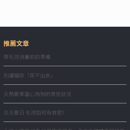
推薦文章
帶毛孩消暑前的準備
別讓貓咪「尿不出來」
炎熱夏季當心狗狗的常見狀況
炎炎夏日 毛孩如何有食慾?