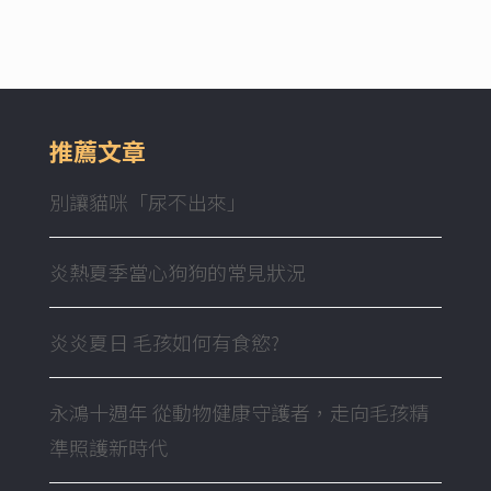
推薦文章
別讓貓咪「尿不出來」
炎熱夏季當心狗狗的常見狀況
炎炎夏日 毛孩如何有食慾?
永鴻十週年 從動物健康守護者，走向毛孩精
準照護新時代