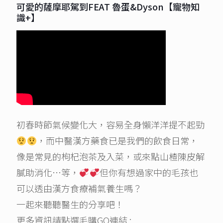
可愛的薩摩耶駕到FEAT 魯蛋&Dyson【寵物知
識+】
初春時節氣候變化大，容易全身懶洋洋提不起勁
，而中醫漢方藥食已是我們的飲食日常，
像是常見的枸杞泡茶及入菜，或來點山楂陳皮解
膩助消化…等，
但你有想過家中的毛孩也
可以透由漢方食療補氣養生嗎？
一起來聽聽醫生的分享吧！
更多資訊請點選毛購GO連結 :