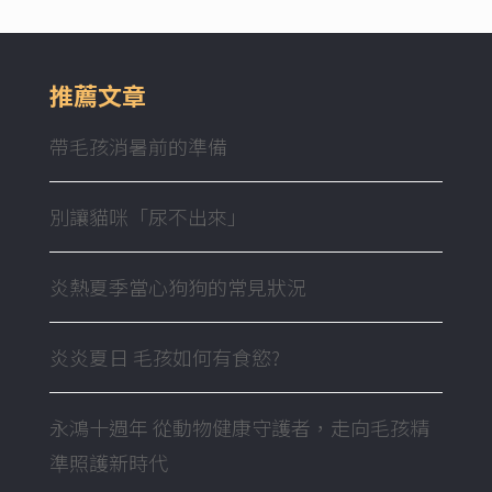
推薦文章
帶毛孩消暑前的準備
別讓貓咪「尿不出來」
炎熱夏季當心狗狗的常見狀況
炎炎夏日 毛孩如何有食慾?
永鴻十週年 從動物健康守護者，走向毛孩精
準照護新時代