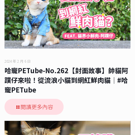
2024 年 2 月 6 日
哈寵PETube-No.262【封面故事】帥貓阿
蹼仔來啦！從流浪小貓到網紅鮮肉貓｜#哈
寵PETube
閱讀更多內容