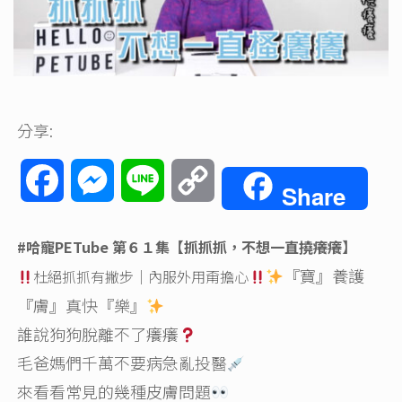
分享:
Facebook
Messenger
Line
Copy
Share
Link
#哈寵PETube
第６１集【抓抓抓，不想一直撓癢癢】
『寶』養護
杜絕抓抓有撇步｜內服外用甭擔心
『膚』真快『樂』
誰說狗狗脫離不了癢癢
毛爸媽們千萬不要病急亂投醫
來看看常見的幾種皮膚問題