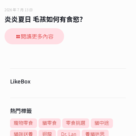
2026 年 7 月 13 日
炎炎夏日 毛孩如何有食慾?
閱讀更多內容
LikeBox
熱門標籤
寵物零食
貓零食
零食挑選
貓中途
貓咪送養
迴龍
Dr. Lan
養貓迷思