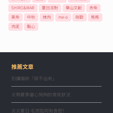
SHIRO&MAR
夏日派對
華山文創
赤柴
黑柴
中秋
烤肉
me-o
咪歐
熊熊
肉泥
點心
推薦文章
別讓貓咪「尿不出來」
炎熱夏季當心狗狗的常見狀況
炎炎夏日 毛孩如何有食慾?