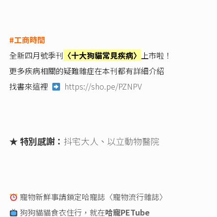
#工商時間
全新四月號季刊
〈十大狗貓常見疾病〉
上市啦！
更多疾病相關的疑難雜症在本刊都有詳細介紹
找書來這裡
https://sho.pe/PZNPV
★ 特別感謝：
抖宅大人
、
以立動物醫院
寵物新鮮事請鎖定哈寵誌〈寵物流行雜誌〉
狗狗貓貓食衣住行，就在
哈寵PETube