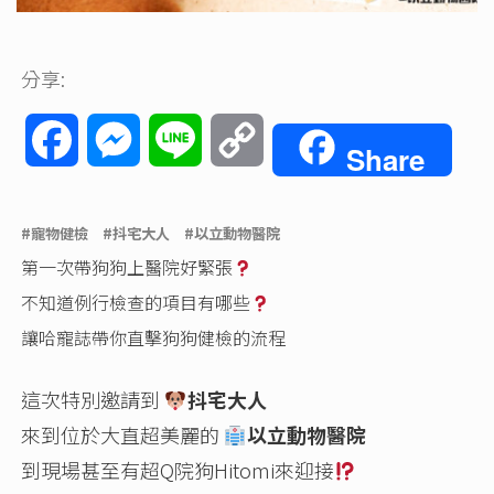
分享:
Facebook
Messenger
Line
Copy
Share
Link
#寵物健檢 #抖宅大人 #以立動物醫院
第一次帶狗狗上醫院好緊張
不知道例行檢查的項目有哪些
讓哈寵誌帶你直擊狗狗健檢的流程
這次特別邀請到
抖宅大人
來到位於大直超美麗的
以立動物醫院
到現場甚至有超Q院狗Hitomi來迎接