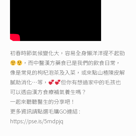
初春時節氣候變化大，容易全身懶洋洋提不起勁
，而中醫漢方藥食已是我們的飲食日常，
像是常見的枸杞泡茶及入菜，或來點山楂陳皮解
膩助消化…等，
但你有想過家中的毛孩也
可以透由漢方食療補氣養生嗎？
一起來聽聽醫生的分享吧！
更多資訊請點選毛購GO連結 :
https://pse.is/5mdpjq