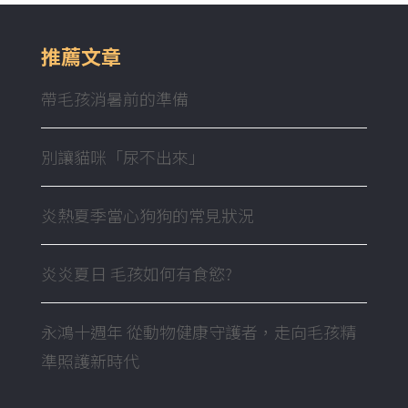
推薦文章
帶毛孩消暑前的準備
別讓貓咪「尿不出來」
炎熱夏季當心狗狗的常見狀況
炎炎夏日 毛孩如何有食慾?
永鴻十週年 從動物健康守護者，走向毛孩精
準照護新時代