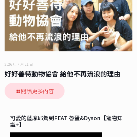
2026 年 7 月 21 日
好好善待動物協會 給他不再流浪的理由
閱讀更多內容
可愛的薩摩耶駕到FEAT 魯蛋&Dyson【寵物知
識+】