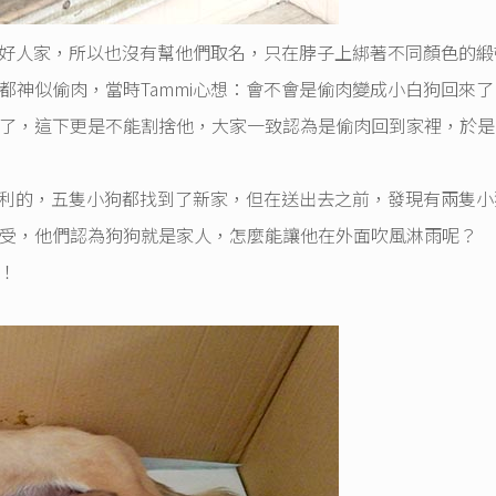
找個好人家，所以也沒有幫他們取名，只在脖子上綁著不同顏色的緞
都神似偷肉，當時Tammi心想：會不會是偷肉變成小白狗回來了
了，這下更是不能割捨他，大家一致認為是偷肉回到家裡，於是
很順利的，五隻小狗都找到了新家，但在送出去之前，發現有兩隻小
受，他們認為狗狗就是家人，怎麼能讓他在外面吹風淋雨呢？
！