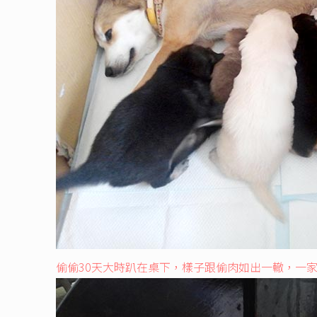
偷偷30天大時趴在桌下，樣子跟偷肉如出一轍，一