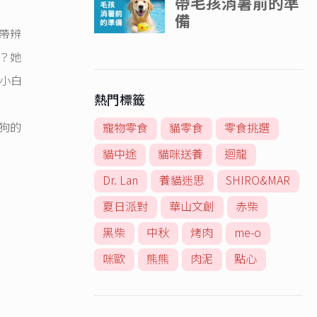
帶辨
？她
小白
熱門標籤
狗的
寵物零食
貓零食
零食挑選
貓中途
貓咪送養
迴龍
Dr. Lan
養貓迷思
SHIRO&MAR
夏日派對
華山文創
赤柴
黑柴
中秋
烤肉
me-o
咪歐
熊熊
肉泥
點心