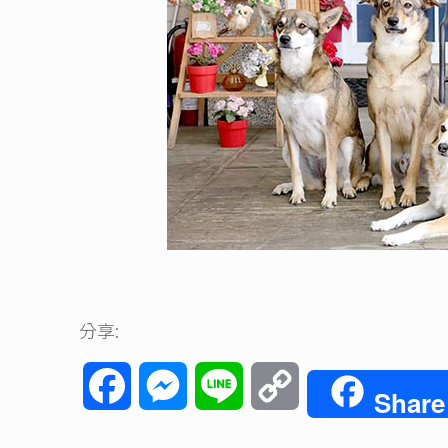
分享:
Facebook
Messenger
Line
Copy
Share
Link