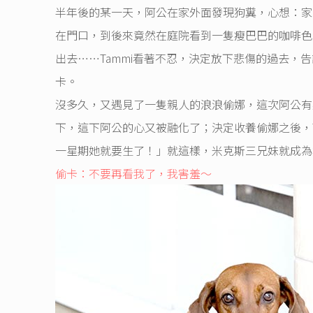
半年後的某一天，阿公在家外面發現狗糞，心想：家
在門口，到後來竟然在庭院看到一隻瘦巴巴的咖啡色
出去……Tammi看著不忍，決定放下悲傷的過去
卡。
沒多久，又遇見了一隻親人的浪浪偷娜，這次阿公有
下，這下阿公的心又被融化了；決定收養偷娜之後，
一星期她就要生了！」就這樣，米克斯三兄妹就成為
偷卡：不要再看我了，我害羞～