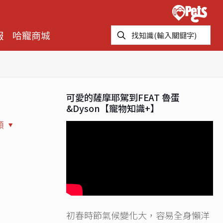
報
哈寵商城
可愛的薩摩耶駕到FEAT 魯蛋
&Dyson【寵物知識+】
類
初春時節氣候變化大，容易全身懶洋