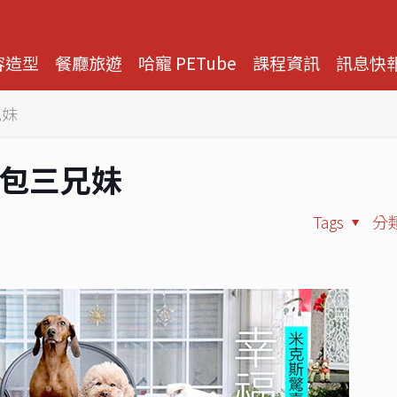
容造型
餐廳旅遊
哈寵 PETube
課程資訊
訊息快
兄妹
喜包三兄妹
Tags
分