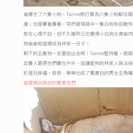
偷娜生了六隻小狗，Tammi原打算為六隻小狗都
識；但是養著養著，突然發現其中一隻白狗有些動作
放在心裡不說，但不久連阿公也覺得小白狗太像偷肉
狗偷偷就這樣成為林家一分子。
剩下的五隻狗一定要送出去啊！Tammi堅持著，
認養人要把他們養在戶外，這讓愛狗的林家人無法接
於是兄妹檔，奇奇、蒂蒂也成了驚喜包的男女主角囉
偷娜媽咪與她的驚喜包們