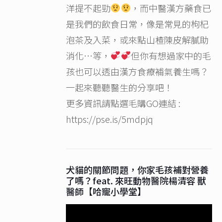
洋提不起勁
，而中醫漢方藥食已
是我們的飲食日常，像是常見的枸杞
泡茶及入菜，或來點山楂陳皮解膩助
消化…等，
但你有想過家中的毛
孩也可以透由漢方食療補氣養生嗎？
一起來聽聽醫生的分享吧！
更多資訊請點選毛購GO連結 :
https://pse.is/5mdpjq
犬貓的關節問題，你家毛孩補對營養
了嗎？feat. 來旺動物醫院楊清容 獸
醫師【哈寵小學堂】