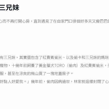
三兄妹
傷心而不再打開心房，直到遇見了在自家門口徘徊好多天又瘦巴巴
有三兄妹，其實還包含了紅貴賓偷米、以及偷卡和三兄妹的媽咪
寵物，十幾年前飼養了黃金獵犬TORO（偷肉）及紅貴賓偷米，
服，甚至在涼爽的梅山買了一塊地蓋房子。
好黏人好愛我。」幾年前，偷肉因病過世，林家就這樣封閉了心