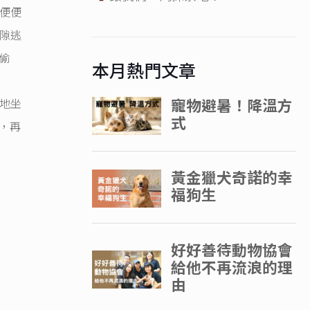
便便
隙逃
偷
本月熱門文章
地坐
，再