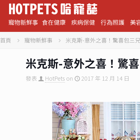
寵物新鮮事
食在健康
疾病保健
行為照護
美
首頁
寵物新鮮事
米克斯-意外之喜！驚喜包三
米克斯-意外之喜！驚
發表
HotPets
on
2017 年 12 月 14 日