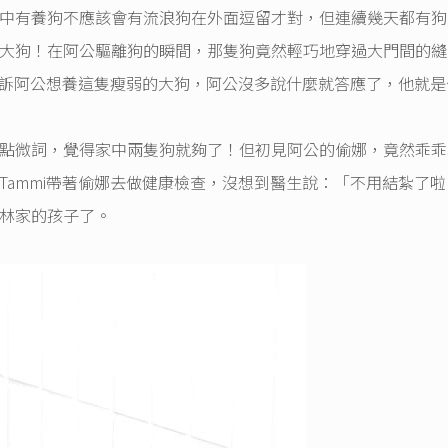
中有養狗不應該會有流浪狗在外面逗留才對，但連續幾天都有狗
大狗！在阿公驅離狗的瞬間，那隻狗竟然輕巧地穿過大門間的縫
，告訴阿公想養這隻瘦弱的大狗，阿公沒多說什麼就答應了，他就是
點微詞，覺得家中兩隻狗就夠了！但初見阿公的偷娜，竟然乖乖
Tammi帶著偷娜去做健康檢查，沒想到醫生說：「不用結紮了啦
林家的孩子了。