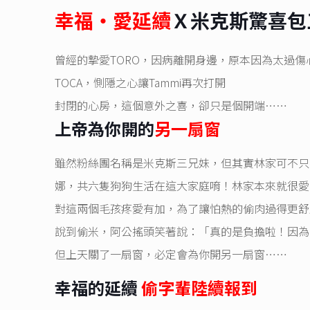
幸福‧愛延續
Ｘ米克斯驚喜包
曾經的摯愛TORO，因病離開身邊，原本因為太過
TOCA，惻隱之心讓Tammi再次打開
封閉的心房，這個意外之喜，卻只是個開端……
上帝為你開的
另一扇窗
雖然粉絲團名稱是米克斯三兄妹，但其實林家可不只
娜，共六隻狗狗生活在這大家庭唷！林家本來就很愛
對這兩個毛孩疼愛有加，為了讓怕熱的偷肉過得更舒
說到偷米，阿公搖頭笑著說：「真的是負擔啦！因為
但上天關了一扇窗，必定會為你開另一扇窗……
幸福的延續
偷字輩陸續報到