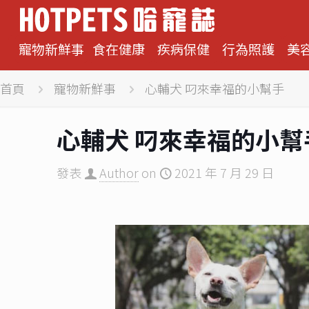
寵物新鮮事
食在健康
疾病保健
行為照護
美
首頁
寵物新鮮事
心輔犬 叼來幸福的小幫手
心輔犬 叼來幸福的小幫
發表
Author
on
2021 年 7 月 29 日