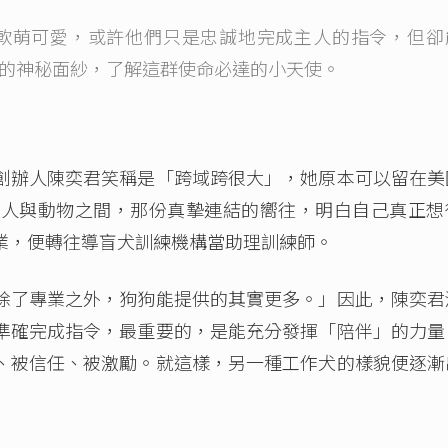
軟萌可愛，或許他們只是忠誠地完成主人的指令，但卻
的神秘面紗，了解這群使命必達的小天使。
創辦人陳奕君笑稱是「跨域跨很大」，她原本可以留在美
對人與動物之間，那份真摯連結的嚮往，明白自己真正想
業，便轉往導盲犬訓練機構當助理訓練師。
除了專業之外，狗狗能提供的其實更多。」因此，陳奕君
準確完成指令，最重要的，是能充分發揮「陪伴」的力量
、被信任、被激勵。就這樣，另一種工作犬的樣貌便逐漸