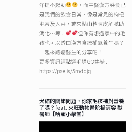
洋提不起勁
，而中醫漢方藥食已
是我們的飲食日常，像是常見的枸杞
泡茶及入菜，或來點山楂陳皮解膩助
消化…等，
但你有想過家中的毛
孩也可以透由漢方食療補氣養生嗎？
一起來聽聽醫生的分享吧！
更多資訊請點選毛購GO連結 :
https://pse.is/5mdpjq
犬貓的關節問題，你家毛孩補對營養
了嗎？feat. 來旺動物醫院楊清容 獸
醫師【哈寵小學堂】