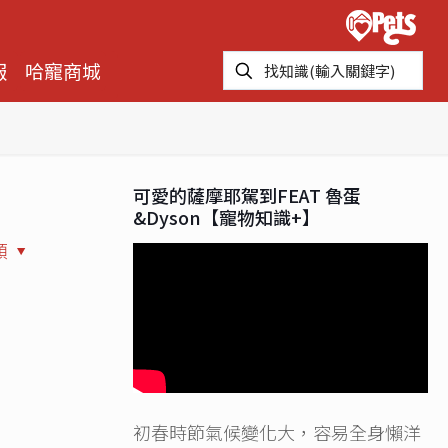
報
哈寵商城
可愛的薩摩耶駕到FEAT 魯蛋
&Dyson【寵物知識+】
類
初春時節氣候變化大，容易全身懶洋