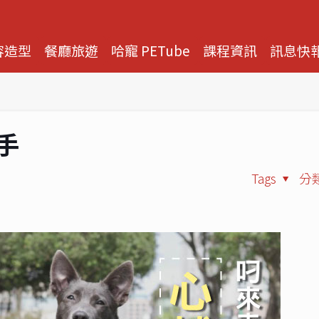
容造型
餐廳旅遊
哈寵 PETube
課程資訊
訊息快
手
Tags
分