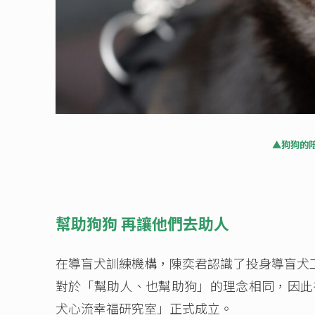
▲狗狗的
幫助狗狗 再讓他們去助人
在導盲犬訓練機構，陳奕君認識了投身導盲犬
對於「幫助人、也幫助狗」的理念相同，因此在
犬心流幸福研究室」正式成立。