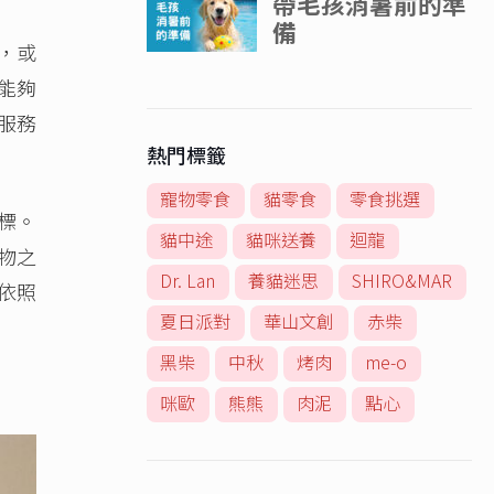
，或
能夠
服務
熱門標籤
寵物零食
貓零食
零食挑選
標。
貓中途
貓咪送養
迴龍
物之
Dr. Lan
養貓迷思
SHIRO&MAR
依照
夏日派對
華山文創
赤柴
黑柴
中秋
烤肉
me-o
咪歐
熊熊
肉泥
點心