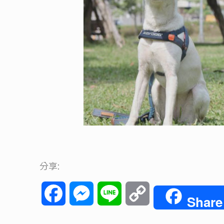
分享:
Facebook
Messenger
Line
Copy
Share
Link