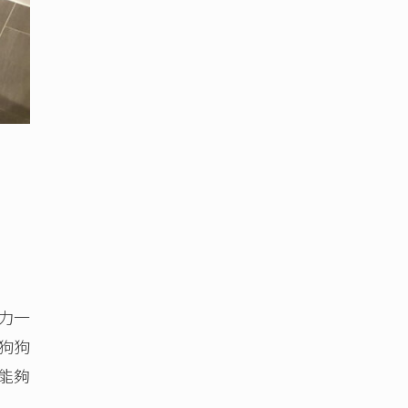
力一
狗狗
能夠