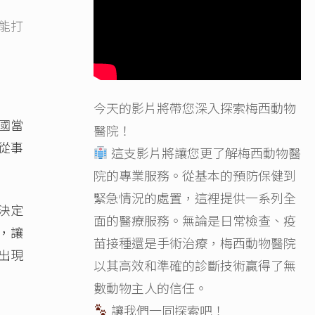
能打
今天的影片將帶您深入探索梅西動物
國當
醫院！
從事
這支影片將讓您更了解梅西動物醫
院的專業服務。從基本的預防保健到
緊急情況的處置，這裡提供一系列全
決定
面的醫療服務。無論是日常檢查、疫
，讓
苗接種還是手術治療，梅西動物醫院
出現
以其高效和準確的診斷技術贏得了無
數動物主人的信任。
讓我們一同探索吧！