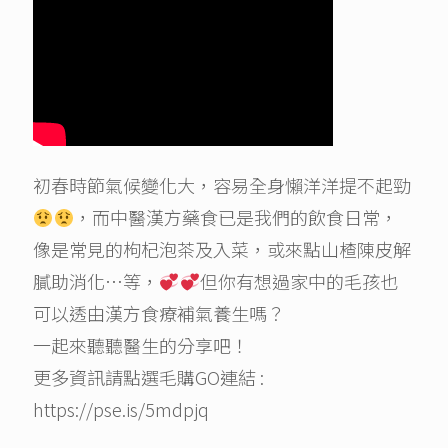
初春時節氣候變化大，容易全身懶洋洋提不起勁
，而中醫漢方藥食已是我們的飲食日常，
像是常見的枸杞泡茶及入菜，或來點山楂陳皮解
膩助消化…等，
但你有想過家中的毛孩也
可以透由漢方食療補氣養生嗎？
一起來聽聽醫生的分享吧！
更多資訊請點選毛購GO連結 :
https://pse.is/5mdpjq