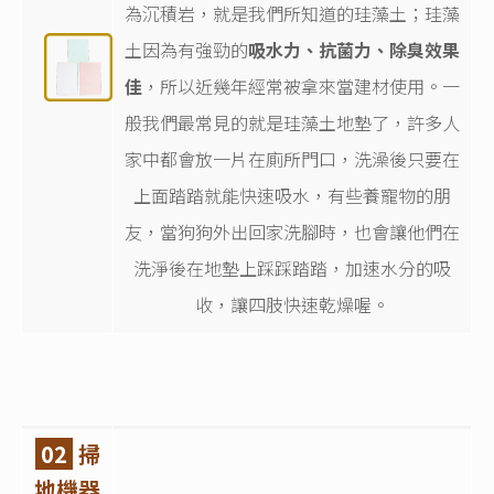
為沉積岩，就是我們所知道的珪藻土；珪藻
土因為有強勁的
吸水力、抗菌力、除臭效果
佳
，所以近幾年經常被拿來當建材使用。一
般我們最常見的就是珪藻土地墊了，許多人
家中都會放一片在廁所門口，洗澡後只要在
上面踏踏就能快速吸水，有些養寵物的朋
友，當狗狗外出回家洗腳時，也會讓他們在
洗淨後在地墊上踩踩踏踏，加速水分的吸
收，讓四肢快速乾燥喔。
02
掃
地機器