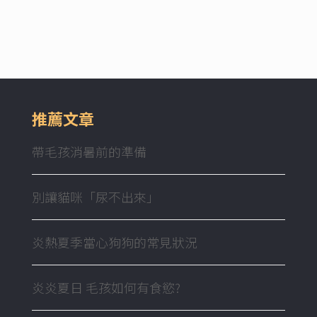
推薦文章
帶毛孩消暑前的準備
別讓貓咪「尿不出來」
炎熱夏季當心狗狗的常見狀況
炎炎夏日 毛孩如何有食慾?