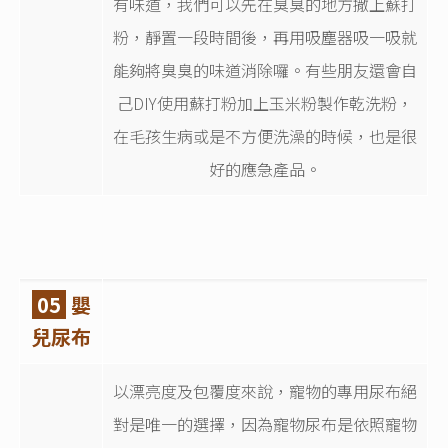
有味道，我們可以先在臭臭的地方撒上蘇打
粉，靜置一段時間後，再用吸塵器吸一吸就
能夠將臭臭的味道消除囉。有些朋友還會自
己DIY使用蘇打粉加上玉米粉製作乾洗粉，
在毛孩生病或是不方便洗澡的時候，也是很
好的應急產品。
05
嬰
兒尿布
以漂亮度及包覆度來說，寵物的專用尿布絕
對是唯一的選擇，因為寵物尿布是依照寵物