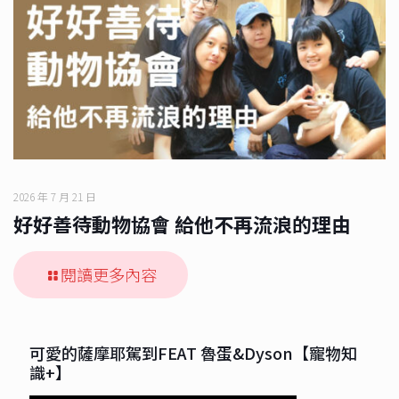
2026 年 7 月 21 日
好好善待動物協會 給他不再流浪的理由
閱讀更多內容
可愛的薩摩耶駕到FEAT 魯蛋&Dyson【寵物知
識+】