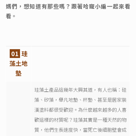
媽們，想知道有那些嗎？跟著哈寵小編一起來看
看。
01
珪
藻土地
墊
珪藻土產品這幾年大興其道，有人也稱：硅
藻、矽藻，舉凡地墊、杯墊、甚至是居家裝
潢塗料都很受歡迎。為什麼越來越多的人喜
歡這樣的材質呢？珪藻其實是一種天然的物
質，他們生長速度快，當死亡後細胞壁會成