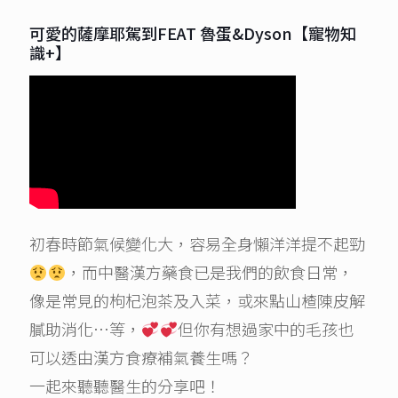
可愛的薩摩耶駕到FEAT 魯蛋&Dyson【寵物知
識+】
初春時節氣候變化大，容易全身懶洋洋提不起勁
，而中醫漢方藥食已是我們的飲食日常，
像是常見的枸杞泡茶及入菜，或來點山楂陳皮解
膩助消化…等，
但你有想過家中的毛孩也
可以透由漢方食療補氣養生嗎？
一起來聽聽醫生的分享吧！