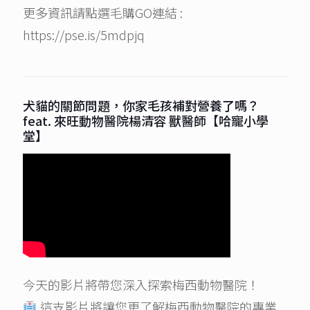
更多資訊請點選毛購GO連結 :
https://pse.is/5mdpjq
犬貓的關節問題，你家毛孩補對營養了嗎？
feat. 來旺動物醫院楊清容 獸醫師【哈寵小學
堂】
今天的影片將帶您深入探索梅西動物醫院！
這支影片將讓您更了解梅西動物醫院的專業