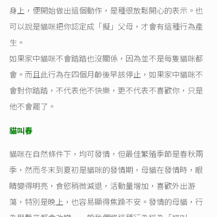
身上，便開始做出這個動作，是種很放鬆開心的表示。也
可以說是貓咪把你認定成「擬」父母，才會有這種行為產
生。
如果家中貓咪不會踏踏也沒關係，因為並不是每隻貓咪都
會。而且此行為在四個月齡後早該停止，如果家中貓咪不
會對你踏踏，不代表他不快樂，更不代表不喜歡你，只是
他不會罷了。
貓叫春
貓咪在自然條件下，均可發情，但最佳繁殖季節是春秋兩
季，然而冬末到夏初是貓咪的發情期，母貓在發情時，眼
睛變得明亮，食慾稍微減退，活動量增加，喜歡外出游
蕩，特別是晚上，也容易顯得焦躁不安。發情的母貓，行