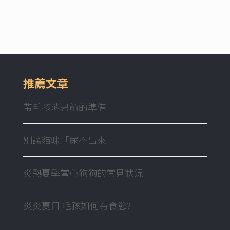
推薦文章
帶毛孩消暑前的準備
別讓貓咪「尿不出來」
炎熱夏季當心狗狗的常見狀況
炎炎夏日 毛孩如何有食慾?