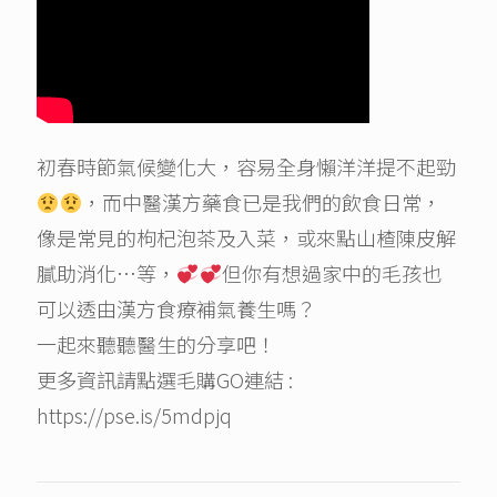
初春時節氣候變化大，容易全身懶洋洋提不起勁
，而中醫漢方藥食已是我們的飲食日常，
像是常見的枸杞泡茶及入菜，或來點山楂陳皮解
膩助消化…等，
但你有想過家中的毛孩也
可以透由漢方食療補氣養生嗎？
一起來聽聽醫生的分享吧！
更多資訊請點選毛購GO連結 :
https://pse.is/5mdpjq