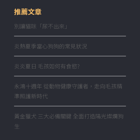
推薦文章
別讓貓咪「尿不出來」
炎熱夏季當心狗狗的常見狀況
炎炎夏日 毛孩如何有食慾?
永鴻十週年 從動物健康守護者，走向毛孩精
準照護新時代
黃金獵犬 三大必備關鍵 全面打造陽光燦爛狗
生