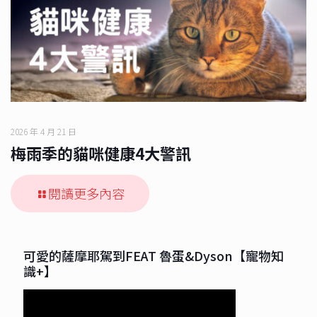
2026 年 4 月 21 日
梅雨季的貓咪健康4大警訊
閱讀更多內容
可愛的薩摩耶駕到FEAT 魯蛋&Dyson【寵物知
識+】