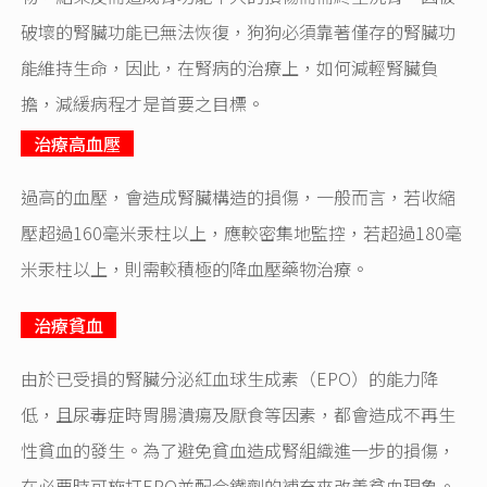
破壞的腎臟功能已無法恢復，狗狗必須靠著僅存的腎臟功
能維持生命，因此，在腎病的治療上，如何減輕腎臟負
擔，減緩病程才是首要之目標。
治療高血壓
過高的血壓，會造成腎臟構造的損傷，一般而言，若收縮
壓超過160毫米汞柱以上，應較密集地監控，若超過180毫
米汞柱以上，則需較積極的降血壓藥物治療。
治療貧血
由於已受損的腎臟分泌紅血球生成素（EPO）的能力降
低，且尿毒症時胃腸潰瘍及厭食等因素，都會造成不再生
性貧血的發生。為了避免貧血造成腎組織進一步的損傷，
在必要時可施打EPO並配合鐵劑的補充來改善貧血現象。