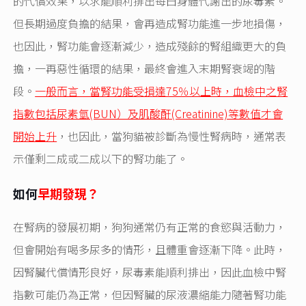
的代償效果，以求能順利排出每曰身體代謝出的尿毒素。
但長期過度負擔的結果，會再造成腎功能進一步地損傷，
也因此，腎功能會逐漸減少，造成殘餘的腎組織更大的負
擔，一再惡性循環的結果，最終會進入末期腎衰竭的階
段。
一般而言，當腎功能受損達75％以上時，血檢中之腎
指數包括尿素氫(BUN）及肌酸酐(Creatinine)等數值才會
開始上升
，也因此，當狗貓被診斷為慢性腎病時，通常表
示僅剩二成或二成以下的腎功能了。
如何
早期發現？
在腎病的發展初期，狗狗通常仍有正常的食慾與活動力，
但會開始有喝多尿多的情形，且體重會逐漸下降。此時，
因腎臟代償情形良好，尿毒素能順利排出，因此血檢中腎
指數可能仍為正常，但因腎臟的尿液濃縮能力隨著腎功能