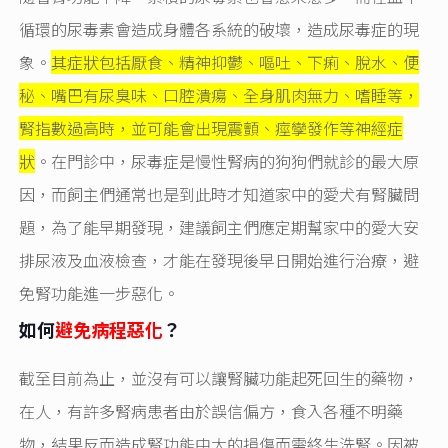
循環的尿毒素會造成身體各系統的破壞，造成尿毒症的現
象。
其症狀包括厭食、精神抑鬱、嘔吐、下痢、脫水、便
秘、嘴巴有尿臭味、口腔潰瘍、全身肌肉無力、嗜睡等，
腎指數過高時，並可能會出現震顫、痙孿發作等神經症
狀
。在門診中，尿毒症是慢性腎病的狗狗們就診的最大原
因，而飼主們通常也是到此時才知道家中的愛犬有腎臟問
題，為了能早期發現，建議飼主們應定期幫家中的愛大安
排尿液及血液檢查，才能在發現後早日開始進行治療，避
免腎功能進一步惡化。
如何
避免病程惡化
？
截至目前為止，並沒有可以讓腎臟功能起死回生的藥物，
在人，有許多腎病患者由於誤信偏方，食入各種不明藥
物，結果反而造成腎功能中大的損傷而需終生洗腎。因被