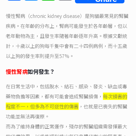
Link
慢性腎病（chronic kidney disease）是狗貓最常見的腎臟
疾病。在年齡的分布上，腎病可能發生於各年齡層，但以
老年動物為主，且發生率隨著年齡逐年升高。根據文獻統
計，十歲以上的狗每千隻中會有二十四例病例，而十五歲
以上狗的發生率則提升至57%。
慢性腎病
如何發生？
在日常生活中，包括脫水、結石、感染、發炎、缺血或毒
藥物負擔等因素，都有可能會造成腎臟損傷，
每次損害的
程度不一，但多為不可逆性的傷害
，也就是已喪失的腎臟
功能並無法再復原。
而為了維持身體的正常運作，殘存的腎臟組織需發揮最大