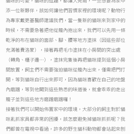
貓咪的可愛，貓咪的逗趣，都讓人莞爾，一旦想要為家中
添一位新夥伴，該如何讓他們習慣家裡的環境呢？動物行
為專家戴更基醫師建議我們，當一隻新的貓咪來到家中的
時候，不需要急著把他從籠內抱出來，我們可以先用一條
乾淨的布在貓咪的面部、腳、腰等地方塗抹（因這些部位
充滿著費洛蒙），接著再把毛巾塗抹在小房間的突出處
（轉角、櫃子邊…），塗抹完隻後再把貓咪提到這個小房
間放置，飼主們不需要強迫貓咪從籠內出來，僅需把門打
開，等到貓咪自行出來即可，因為貓咪喜歡在自己的地盤
內磨蹭，等到他聞到這些熟悉的味道後，就會乖乖的走出
籠子並到這些地方磨蹭磨蹭囉！
接著我們可以開始佈置家中的環境，大部分的飼主對於貓
咪亂抓家具都非常的困擾，該怎麼避免掉貓咪抓抓呢？我
們都曾在電視中看過，許多的野生貓科動物都會站起來刨