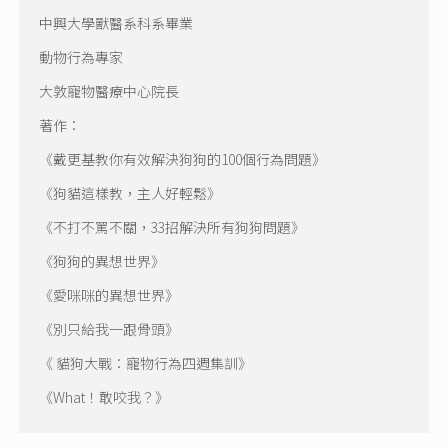
中興大學獸醫系科系畢業
動物行為專家
大敦寵物醫療中心院長
著作：
《戴更基教你有效解決狗狗的100個行為問題》
《狗貓這樣教，主人好輕鬆》
《不打不罵不關，33招解決所有狗狗問題》
《狗狗的異想世界》
《愛咪咪的異想世界》
《別只給我一跟骨頭》
《 貓狗大戰：寵物行為四週集訓》
《What！敢咬我？》