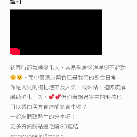
識+】
初春時節氣候變化大，容易全身懶洋洋提不起勁
，而中醫漢方藥食已是我們的飲食日常，
像是常見的枸杞泡茶及入菜，或來點山楂陳皮解
膩助消化…等，
但你有想過家中的毛孩也
可以透由漢方食療補氣養生嗎？
一起來聽聽醫生的分享吧！
更多資訊請點選毛購GO連結 :
https://pse.is/5mdpjq