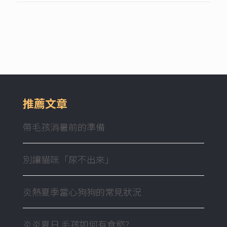
推薦文章
帶毛孩消暑前的準備
別讓貓咪「尿不出來」
炎熱夏季當心狗狗的常見狀況
炎炎夏日 毛孩如何有食慾?