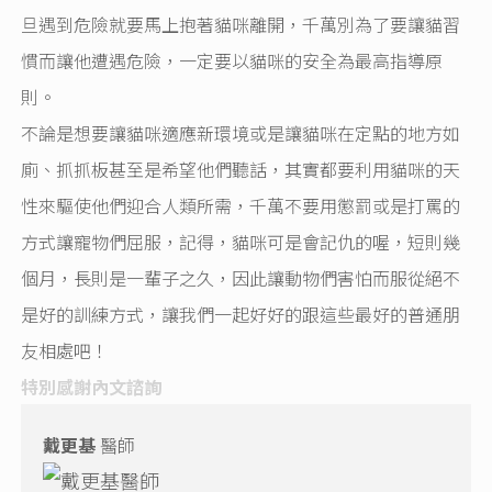
旦遇到危險就要馬上抱著貓咪離開，千萬別為了要讓貓習
慣而讓他遭遇危險，一定要以貓咪的安全為最高指導原
則。
不論是想要讓貓咪適應新環境或是讓貓咪在定點的地方如
廁、抓抓板甚至是希望他們聽話，其實都要利用貓咪的天
性來驅使他們迎合人類所需，千萬不要用懲罰或是打罵的
方式讓寵物們屈服，記得，貓咪可是會記仇的喔，短則幾
個月，長則是一輩子之久，因此讓動物們害怕而服從絕不
是好的訓練方式，讓我們一起好好的跟這些最好的普通朋
友相處吧！
特別感謝內文諮詢
戴更基
醫師