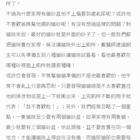
所了。
不過為什麼家裡有貓砂盆他不上偏要到處亂尿呢？或許他
不喜歡爸媽幫他選的貓砂呢！有沒有想過這樣的問題？對
貓咪來說，最好的貓砂就是外面的砂子了，但一般我們都
把貓咪養在家裡，無法讓貓咪外出上廁所，戴醫師建議飼
主可以先準備五到八種貓砂讓貓咪試看看，看他最喜歡在
哪種砂裡面上廁所就選那種囉！
或許您會發現，平常幫貓貓準備的不是他最喜歡的，他平
常不會亂上只是再忍耐，只要發現貓貓總是不太喜歡蓋住
他的排泄物或是上一下就衝出來、上完廁所不斷的甩手就
代表：「我不喜歡啦！」；另外，我們經常忽略了一個重
點，一隻貓咪至少要有兩個貓砂盆，如果家裡有兩隻貓，
最少就要有三個貓砂盆，依此類推，且不要放置在同一個
地方，才能讓貓咪上得自在沒負擔，而貓屎貓尿也需要每